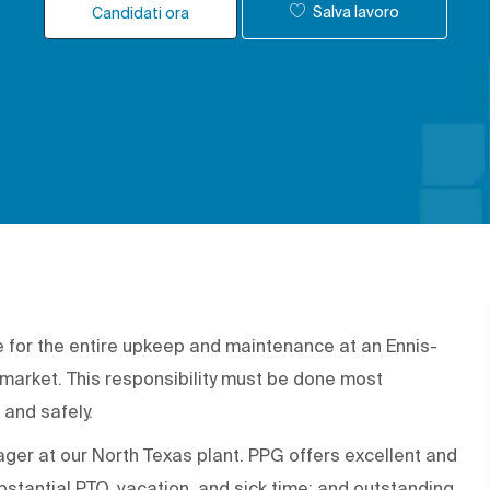
Salva lavoro
Candidati ora
le for the entire upkeep and maintenance at an Ennis-
o market. This responsibility must be done most
 and safely.
nager at our North Texas plant. PPG offers excellent and
bstantial PTO, vacation, and sick time; and outstanding