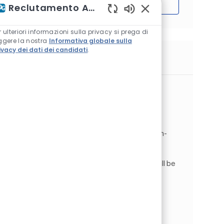
Iniziare
Reclutamento Assistente AI
Suoni chatbot abilitat
r ulteriori informazioni sulla privacy si prega di
ggere la nostra
Informativa globale sulla
ivacy dei dati dei candidati
.
Lavori simili
Maintenance Technician
Ubicazione
Gainesville, Texas, Stati Uniti d'America
Categoria
Operations
Produzione
Tipo di lavoro
ID processo
A tempo pieno
JR266751
IMMEDIATELY HIRING! Maintenance Technician-
Gainesville, TX . Pay Rate: $24.05 with a $.75
Differential . Shift: Sunday - Thursday, 10M-
6:30AM. As a Maintenance Technician , you will be
a critical ...
Maintenance Tech- Equipment Setup
Ubicazione
Grand Prairie, Texas, Stati Uniti d'America
Categoria
Aerospace Products
Produzione