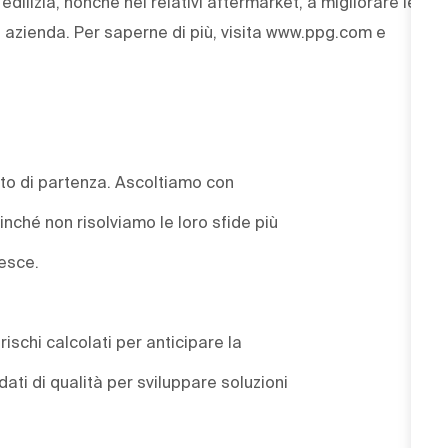
'edilizia, nonché nei relativi aftermarket, a migliorare le
ra azienda. Per saperne di più, visita www.ppg.com e
punto di partenza. Ascoltiamo con
ché non risolviamo le loro sfide più
resce.
rischi calcolati per anticipare la
ati di qualità per sviluppare soluzioni