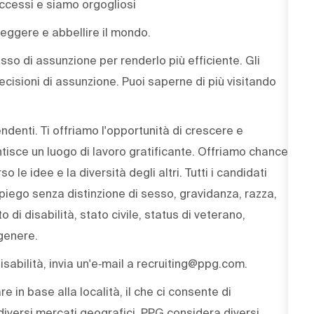
uccessi e siamo orgogliosi
eggere e abbellire il mondo.
cesso di assunzione per renderlo più efficiente. Gli
decisioni di assunzione. Puoi saperne di più visitando
endenti. Ti offriamo l'opportunità di crescere e
ntisce un luogo di lavoro gratificante. Offriamo chance
le idee e la diversità degli altri. Tutti i candidati
mpiego senza distinzione di sesso, gravidanza, razza,
o di disabilità, stato civile, status di veterano,
genere.
sabilità, invia un'e‑mail a recruiting@ppg.com.
e in base alla località, il che ci consente di
iversi mercati geografici. PPG considera diversi