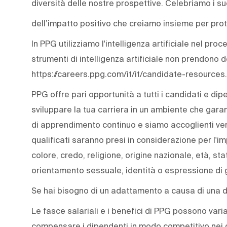
diversità delle nostre prospettive. Celebriamo i s
dell’impatto positivo che creiamo insieme per prot
In PPG utilizziamo l'intelligenza artificiale nel pro
strumenti di intelligenza artificiale non prendono 
https://careers.ppg.com/it/it/candidate-resources.
PPG offre pari opportunità a tutti i candidati e dip
sviluppare la tua carriera in un ambiente che gara
di apprendimento continuo e siamo accoglienti verso 
qualificati saranno presi in considerazione per l'i
colore, credo, religione, origine nazionale, età, stat
orientamento sessuale, identità o espressione di 
Se hai bisogno di un adattamento a causa di una di
Le fasce salariali e i benefici di PPG possono variar
compensare i dipendenti in modo competitivo nei d