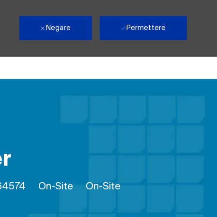
Negare
Permettere
r
rocesso
Remote
64574
On-Site
On-Site