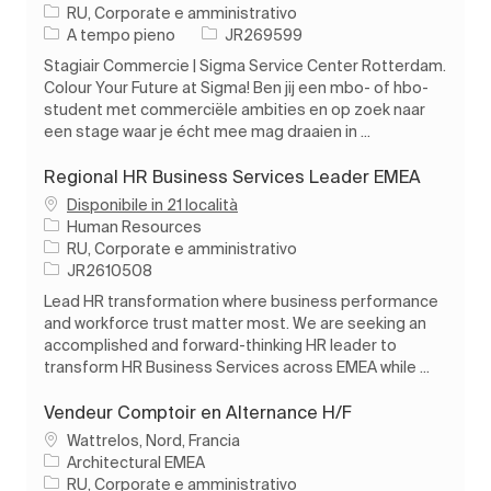
Categoria
RU, Corporate e amministrativo
Tipo di lavoro
ID processo
A tempo pieno
JR269599
Stagiair Commercie | Sigma Service Center Rotterdam.
Colour Your Future at Sigma! Ben jij een mbo- of hbo-
student met commerciële ambities en op zoek naar
een stage waar je écht mee mag draaien in ...
Regional HR Business Services Leader EMEA
Disponibile in 21 località
Human Resources
Categoria
RU, Corporate e amministrativo
ID processo
JR2610508
Lead HR transformation where business performance
and workforce trust matter most. We are seeking an
accomplished and forward-thinking HR leader to
transform HR Business Services across EMEA while ...
Vendeur Comptoir en Alternance H/F
Ubicazione
Wattrelos, Nord, Francia
Architectural EMEA
Categoria
RU, Corporate e amministrativo