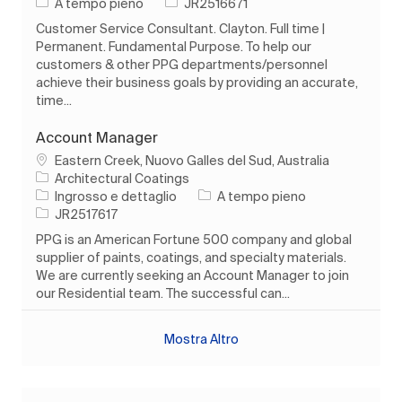
Tipo di lavoro
ID processo
A tempo pieno
JR2516671
Customer Service Consultant. Clayton. Full time |
Permanent. Fundamental Purpose. To help our
customers & other PPG departments/personnel
achieve their business goals by providing an accurate,
time...
Account Manager
Ubicazione
Eastern Creek, Nuovo Galles del Sud, Australia
Architectural Coatings
Categoria
Tipo di lavoro
Ingrosso e dettaglio
A tempo pieno
ID processo
JR2517617
PPG is an American Fortune 500 company and global
supplier of paints, coatings, and specialty materials.
We are currently seeking an Account Manager to join
our Residential team. The successful can...
Mostra Altro