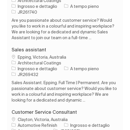
Architectural Coatings
Categoria
Tipo di lavoro
Ingrosso e dettaglio
A tempo pieno
ID processo
JR261740
Are you passionate about customer service? Would
you like to work in a colourful and inspiring workplace?
We are looking for a dedicated and dynamic Sales
Assistant to join our team on a full-time ...
Sales assistant
Ubicazione
Epping, Victoria, Australia
Architectural Coatings
Categoria
Tipo di lavoro
Ingrosso e dettaglio
A tempo pieno
ID processo
JR269432
Sales Assistant. Epping. Full Time | Permanent. Are you
passionate about customer service? Would you like to
work in a colourful and inspiring workplace? We are
looking for a dedicated and dynamic ...
Customer Service Consultant
Ubicazione
Clayton, Victoria, Australia
Categoria
Automotive Refinish
Ingrosso e dettaglio