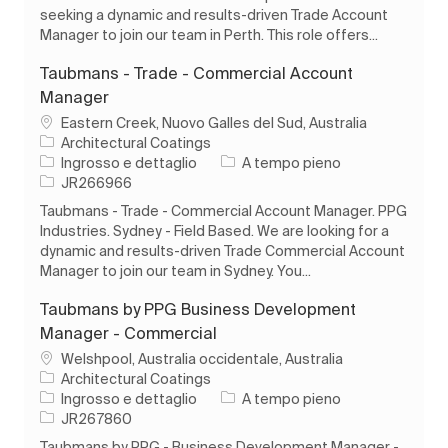
seeking a dynamic and results-driven Trade Account
Manager to join our team in Perth. This role offers...
Taubmans - Trade - Commercial Account
Manager
Ubicazione
Eastern Creek, Nuovo Galles del Sud, Australia
Architectural Coatings
Categoria
Tipo di lavoro
Ingrosso e dettaglio
A tempo pieno
ID processo
JR266966
Taubmans - Trade - Commercial Account Manager. PPG
Industries. Sydney - Field Based. We are looking for a
dynamic and results-driven Trade Commercial Account
Manager to join our team in Sydney. You...
Taubmans by PPG Business Development
Manager - Commercial
Ubicazione
Welshpool, Australia occidentale, Australia
Architectural Coatings
Categoria
Tipo di lavoro
Ingrosso e dettaglio
A tempo pieno
ID processo
JR267860
Taubmans by PPG - Business Development Manager -