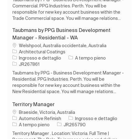
Commercial. PPG Industries. Perth. You will be
responsible for new key account business within the
Trade Commercial space. You will manage relations...
Taubmans by PPG Business Development
Manager - Residential - WA
Ubicazione
Welshpool, Australia occidentale, Australia
Architectural Coatings
Categoria
Tipo di lavoro
Ingrosso e dettaglio
A tempo pieno
ID processo
JR267861
Taubmans by PPG - Business Development Manager -
Residential. PPG Industries. Perth. You will be
responsible for new key account business within the
New Residential space. You will manage relations...
Territory Manager
Ubicazione
Braeside, Victoria, Australia
Categoria
Automotive Refinish
Ingrosso e dettaglio
Tipo di lavoro
ID processo
A tempo pieno
JR265790
Territory Manager . Location: Victoria. Full Time |