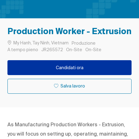
Production Worker - Extrusion
Ubicazione
Categoria
My Hanh, Tay Ninh, Vietnam
Produzione
Tipo di lavoro
ID processo
Remote
A tempo pieno
JR265572
On-Site
On-Site
Candidati ora
Salva lavoro
As Manufacturing Production Workers - Extrusion,
you will focus on setting up, operating, maintaining,