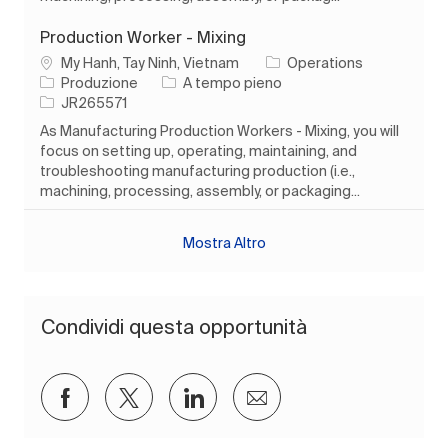
Production Worker - Mixing
Ubicazione
My Hanh, Tay Ninh, Vietnam
Operations
Categoria
Tipo di lavoro
Produzione
A tempo pieno
ID processo
JR265571
As Manufacturing Production Workers - Mixing, you will
focus on setting up, operating, maintaining, and
troubleshooting manufacturing production (i.e.,
machining, processing, assembly, or packaging...
Mostra Altro
Condividi questa opportunità
Condividi su Facebook
Condividi via twitter
Condividi tramite LinkedIn
Condividi via e-mail