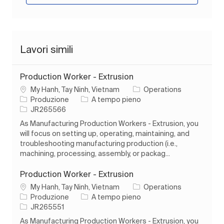
Lavori simili
Production Worker - Extrusion
Ubicazione
My Hanh, Tay Ninh, Vietnam
Operations
Categoria
Tipo di lavoro
Produzione
A tempo pieno
ID processo
JR265566
As Manufacturing Production Workers - Extrusion, you
will focus on setting up, operating, maintaining, and
troubleshooting manufacturing production (i.e.,
machining, processing, assembly, or packag...
Production Worker - Extrusion
Ubicazione
My Hanh, Tay Ninh, Vietnam
Operations
Categoria
Tipo di lavoro
Produzione
A tempo pieno
ID processo
JR265551
As Manufacturing Production Workers - Extrusion, you