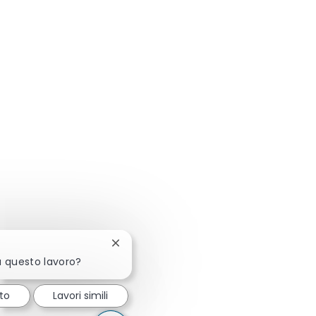
Chiudi la notifica del chatbot
a questo lavoro?
to
Lavori simili