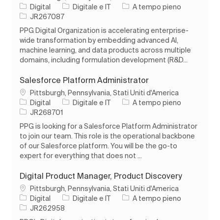
Categoria
Tipo di lavoro
Digital
Digitale e IT
A tempo pieno
ID processo
JR267087
PPG Digital Organization is accelerating enterprise-
wide transformation by embedding advanced AI,
machine learning, and data products across multiple
domains, including formulation development (R&D...
Salesforce Platform Administrator
Ubicazione
Pittsburgh, Pennsylvania, Stati Uniti d'America
Categoria
Tipo di lavoro
Digital
Digitale e IT
A tempo pieno
ID processo
JR268701
PPG is looking for a Salesforce Platform Administrator
to join our team. This role is the operational backbone
of our Salesforce platform. You will be the go-to
expert for everything that does not ...
Digital Product Manager, Product Discovery
Ubicazione
Pittsburgh, Pennsylvania, Stati Uniti d'America
Categoria
Tipo di lavoro
Digital
Digitale e IT
A tempo pieno
ID processo
JR262958