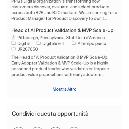
PPG’s Digital organization is transforming how
customers discover, evaluate, and select products
across both B2B and B2C markets. We are looking for a
Product Manager for Product Discovery to own t...
Head of AI Product Validation & MVP Scale-Up
Ubicazione
Pittsburgh, Pennsylvania, Stati Uniti d'America
Categoria
Tipo di lavoro
Digital
Digitale e IT
A tempo pieno
ID processo
JR267650
The Head of AI Product Validation & MVP Scale-Up,
Early Adopter Validation & MVP Scale-Up is a highly
seasoned product leader who validates enterprise
product value propositions with early adopters...
Mostra Altro
Condividi questa opportunità