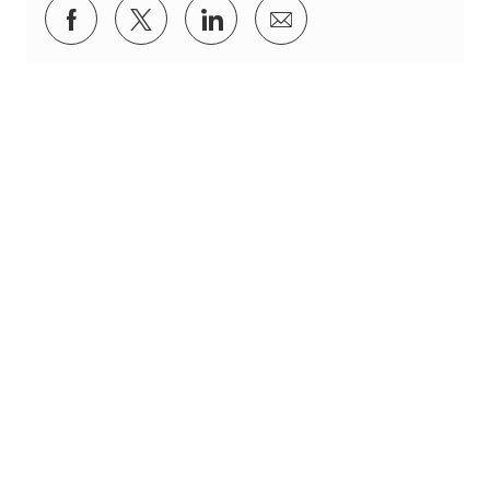
Condividi su Facebook
Condividi via twitter
Condividi tramite LinkedIn
Condividi via e-mail