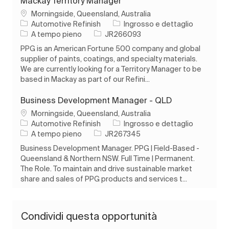
Mackay Territory Manager
Ubicazione
Morningside, Queensland, Australia
Categoria
Automotive Refinish
Ingrosso e dettaglio
Tipo di lavoro
ID processo
A tempo pieno
JR266093
PPG is an American Fortune 500 company and global
supplier of paints, coatings, and specialty materials.
We are currently looking for a Territory Manager to be
based in Mackay as part of our Refini...
Business Development Manager - QLD
Ubicazione
Morningside, Queensland, Australia
Categoria
Automotive Refinish
Ingrosso e dettaglio
Tipo di lavoro
ID processo
A tempo pieno
JR267345
Business Development Manager. PPG | Field-Based -
Queensland & Northern NSW. Full Time | Permanent.
The Role. To maintain and drive sustainable market
share and sales of PPG products and services t...
Condividi questa opportunità