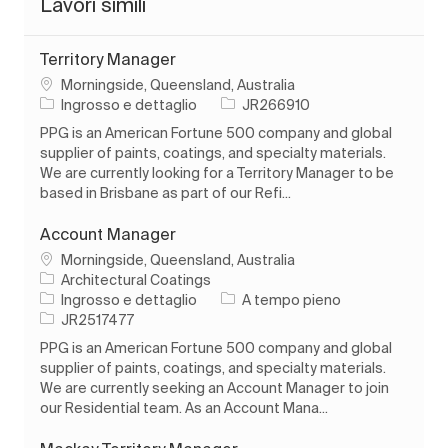
Lavori simili
Territory Manager
Ubicazione
Morningside, Queensland, Australia
Categoria
ID processo
Ingrosso e dettaglio
JR266910
PPG is an American Fortune 500 company and global
supplier of paints, coatings, and specialty materials.
We are currently looking for a Territory Manager to be
based in Brisbane as part of our Refi...
Account Manager
Ubicazione
Morningside, Queensland, Australia
Architectural Coatings
Categoria
Tipo di lavoro
Ingrosso e dettaglio
A tempo pieno
ID processo
JR2517477
PPG is an American Fortune 500 company and global
supplier of paints, coatings, and specialty materials.
We are currently seeking an Account Manager to join
our Residential team. As an Account Mana...