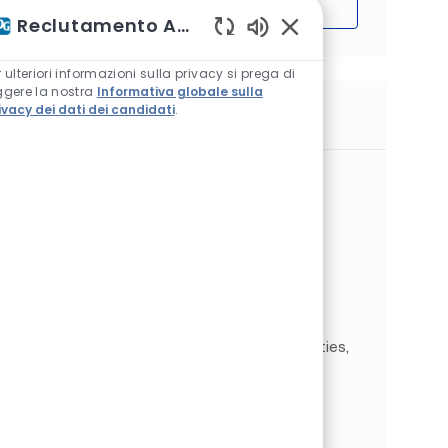
Iniziare
Reclutamento Assistente AI
Suoni chatbot abilitat
r ulteriori informazioni sulla privacy si prega di
ggere la nostra
Informativa globale sulla
ivacy dei dati dei candidati
.
Lavori simili
Human Resources Generalist
Ubicazione
Sylmar, California, Stati Uniti d'America
Human Resources
Categoria
RU, Corporate e amministrativo
Tipo di lavoro
ID processo
A tempo pieno
JR268489
We are looking for a HR Generalist to join our
Human Resources team. You will support
multiple HR functions including policy
enforcement, employee engagement activities,
employee relations, timeshe...
Project Manager, Aerospace
Transparencies