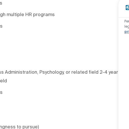
ts
ugh multiple HR programs
Pe
es
le
pr
Administration, Psychology, or related field 2-4 years
ield
es
ingness to pursue)