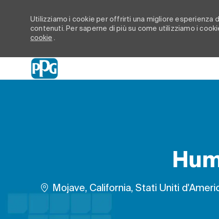
Utilizziamo i cookie per offrirti una migliore esperienza di
contenuti. Per saperne di più su come utilizziamo i cookie
cookie
.
-
Hum
Ubicazione
Mojave, California, Stati Uniti d'Ameri