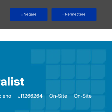
Negare
Permettere
list
voro
ID processo
Remote
pieno
JR266264
On-Site
On-Site