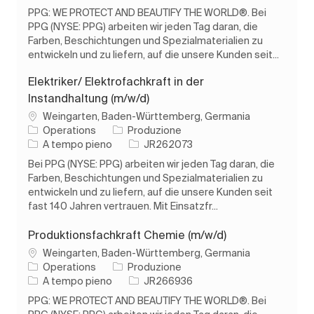
PPG: WE PROTECT AND BEAUTIFY THE WORLD®. Bei
PPG (NYSE: PPG) arbeiten wir jeden Tag daran, die
Farben, Beschichtungen und Spezialmaterialien zu
entwickeln und zu liefern, auf die unsere Kunden seit...
Elektriker/ Elektrofachkraft in der
Instandhaltung (m/w/d)
Ubicazione
Weingarten, Baden-Württemberg, Germania
Categoria
Operations
Produzione
Tipo di lavoro
ID processo
A tempo pieno
JR262073
Bei PPG (NYSE: PPG) arbeiten wir jeden Tag daran, die
Farben, Beschichtungen und Spezialmaterialien zu
entwickeln und zu liefern, auf die unsere Kunden seit
fast 140 Jahren vertrauen. Mit Einsatzfr...
Produktionsfachkraft Chemie (m/w/d)
Ubicazione
Weingarten, Baden-Württemberg, Germania
Categoria
Operations
Produzione
Tipo di lavoro
ID processo
A tempo pieno
JR266936
PPG: WE PROTECT AND BEAUTIFY THE WORLD®. Bei