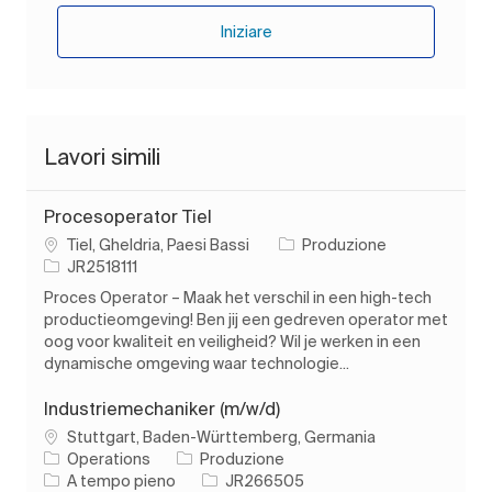
Iniziare
Lavori simili
Procesoperator Tiel
Ubicazione
Categoria
Tiel, Gheldria, Paesi Bassi
Produzione
ID processo
JR2518111
Proces Operator – Maak het verschil in een high-tech
productieomgeving! Ben jij een gedreven operator met
oog voor kwaliteit en veiligheid? Wil je werken in een
dynamische omgeving waar technologie...
Industriemechaniker (m/w/d)
Ubicazione
Stuttgart, Baden-Württemberg, Germania
Categoria
Operations
Produzione
Tipo di lavoro
ID processo
A tempo pieno
JR266505