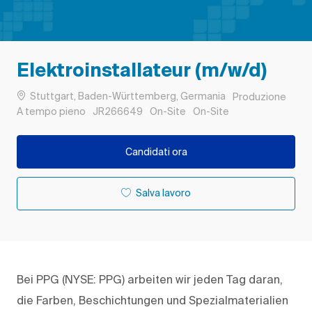
Elektroinstallateur (m/w/d)
Ubicazione
Categoria
Stuttgart, Baden-Württemberg, Germania
Produzione
Tipo di lavoro
ID processo
Remote
A tempo pieno
JR266649
On-Site
On-Site
Candidati ora
Salva lavoro
Bei PPG (NYSE: PPG) arbeiten wir jeden Tag daran,
die Farben, Beschichtungen und Spezialmaterialien