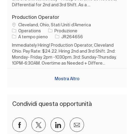
Differential for 2nd and 3rd Shift. As a ...
Production Operator
Ubicazione
Cleveland, Ohio, Stati Uniti d'America
Categoria
Operations
Produzione
Tipo di lavoro
ID processo
A tempo pieno
JR264656
Immediately Hiring! Production Operator, Cleveland
Ohio. Pay Rate: $24.22. Hiring 2nd and 3rd Shift. 2nd:
Monday- Friday 2pm -1030pm. 3rd: Sunday-Thursday,
10PM-6:30AM. Overtime as Needed + Differe...
Mostra Altro
Condividi questa opportunità
Condividi su Facebook
Condividi via twitter
Condividi tramite LinkedIn
Condividi via e-mail