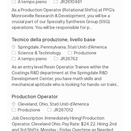
Tipo di lavoro
ID processo
A tempo pieno
JR2610461
As a Production Operator (Rotational Shifts) at PPG's
Monroeville Research & Development, you will be a
crucial part of our Specialty Synthesis Group (SSG)
operations. You will be responsible for p...
Tecnico della produzione, livello base
Ubicazione
Springdale, Pennsylvania, Stati Uniti d'America
Categoria
Science & Technology
Produzione
Tipo di lavoro
ID processo
A tempo pieno
JR26762
As an entry level Resin Operator Trainee within the
Coatings R&D department at the Springdale R&D
Development Center, you have math skills and
mechanical aptitude who is looking for hands-on traini...
Production Operator
Ubicazione
Cleveland, Ohio, Stati Uniti d'America
Categoria
ID processo
Produzione
JR267012
Job Description. Immediately Hiring! Production
Operator, Cleveland Ohio. Pay Rate: $24.22. Hiring 2nd
and 3rd Shifts, Monday - Friday, Overtime as Needed,