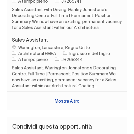
Tipo di lavoro
ID processo
A tempo pieno
JR265741
Sales Assistant with Driving. Hanley Johnstone’s
Decorating Centre. Full Time | Permanent. Position
Summary. We now have an exciting, permanent vacancy
for a Sales Assistant within our Architectura...
Sales Assistant
Ubicazione
Warrington, Lancashire, Regno Unito
Categoria
Architectural EMEA
Ingrosso e dettaglio
Tipo di lavoro
ID processo
A tempo pieno
JR268344
Sales Assistant. Warrington Johnstone’s Decorating
Centre. Full Time | Permanent. Position Summary. We
now have an exciting, permanent vacancy for a Sales
Assistant within our Architectural Coating...
Mostra Altro
Condividi questa opportunità