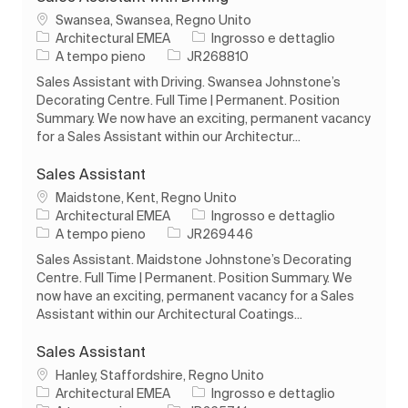
Ubicazione
Swansea, Swansea, Regno Unito
Categoria
Architectural EMEA
Ingrosso e dettaglio
Tipo di lavoro
ID processo
A tempo pieno
JR268810
Sales Assistant with Driving. Swansea Johnstone’s
Decorating Centre. Full Time | Permanent. Position
Summary. We now have an exciting, permanent vacancy
for a Sales Assistant within our Architectur...
Sales Assistant
Ubicazione
Maidstone, Kent, Regno Unito
Categoria
Architectural EMEA
Ingrosso e dettaglio
Tipo di lavoro
ID processo
A tempo pieno
JR269446
Sales Assistant. Maidstone Johnstone’s Decorating
Centre. Full Time | Permanent. Position Summary. We
now have an exciting, permanent vacancy for a Sales
Assistant within our Architectural Coatings...
Sales Assistant
Ubicazione
Hanley, Staffordshire, Regno Unito
Categoria
Architectural EMEA
Ingrosso e dettaglio