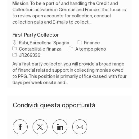
Mission. To be a part of and handling the Credit and
Collection activities in German and France. The focus is
to review open accounts for collection, conduct
collection calls and E-mails to collect...
First Party Collector
Ubicazione
Rubi, Barcellona, Spagna
Finance
Categoria
Tipo di lavoro
Contabilità e finanza
A tempo pieno
ID processo
JR269336
As a first party collector, you will provide a broad range
of financial related support in collecting monies owed
to PPG. This position is primarily office-based, with four
days per week onsite and...
Condividi questa opportunità
Condividi su Facebook
Condividi via twitter
Condividi tramite LinkedIn
Condividi via e-mail