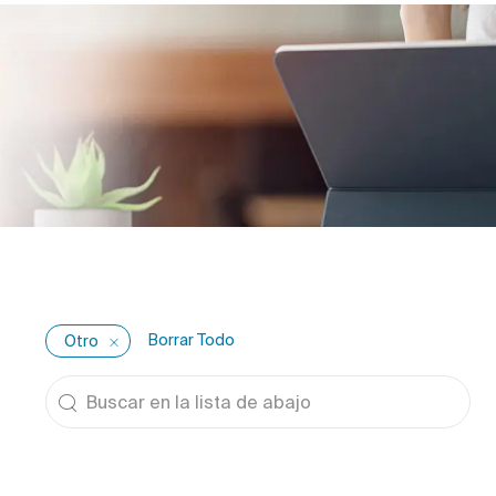
Borrar Todo
Otro
Buscar en la lista de abajo
the results are updated