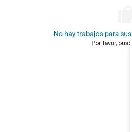
No hay trabajos para sus
jos
Por favor, bus
os
jos