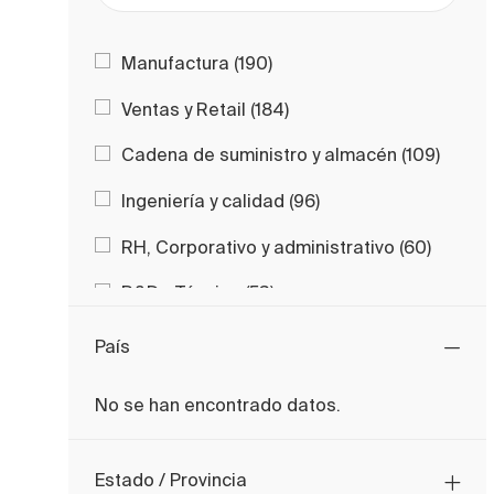
Categoría
Trabajos
Manufactura
(
190
)
Trabajos
Ventas y Retail
(
184
)
Traba
Cadena de suministro y almacén
(
109
)
Trabajos
Ingeniería y calidad
(
96
)
Trabaj
RH, Corporativo y administrativo
(
60
)
Trabajos
R&D y Técnico
(
53
)
Trabajos
Digital y TI
(
38
)
País
Trabajos
Contabilidad y Finanzas
(
28
)
No se han encontrado datos.
Trabajos
Mercadotecnia
(
15
)
País
Traba
Medioambiente, Salud y Seguridad
(
11
)
Estado / Provincia