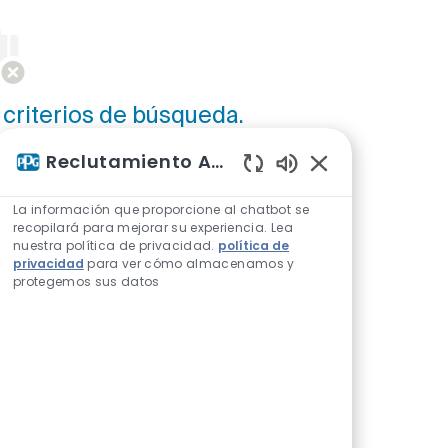
 criterios de búsqueda.
que de nuevo.
Reclutamiento Asistente de IA
Sonidos de chatbo
La información que proporcione al chatbot se
recopilará para mejorar su experiencia. Lea
nuestra política de privacidad.
política de
privacidad
para ver cómo almacenamos y
protegemos sus datos