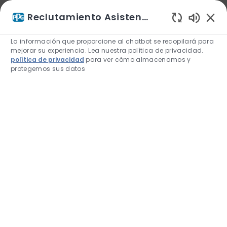
Utilizamos cookies para ofrecerle una mejor experiencia
Reclutamiento Asistente de IA
de navegación, analizar el tráfico del sitio y personalizar el
Sonidos 
contenido. Para obtener más información sobre cómo
La información que proporcione al chatbot se recopilará para
utilizamos las cookies y cómo puede controlarlas, visite
mejorar su experiencia. Lea nuestra política de privacidad.
nuestra página
Configuración de cookies
.
política de privacidad
para ver cómo almacenamos y
protegemos sus datos
Negar
Conceder
Skip to main content
-
RH, Corporativo y administrativo