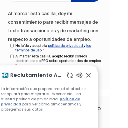
Al marcar esta casilla, doy mi
consentimiento para recibir mensajes de
texto transaccionales y de marketing con
respecto a oportunidades de empleo.
He leído y acepto la
política de privacidad
y
los
términos de uso
*
Al marcar esta casilla, acepto recibir correos
electrónicos de PPG sobre oportunidades de empleo.
*
Reclutamiento Asistente de IA
Administrar alertas
Sonidos de chatbot
La información que proporcione al chatbot se
recopilará para mejorar su experiencia. Lea
nuestra política de privacidad.
política de
privacidad
para ver cómo almacenamos y
Obtén recomendaciones de trabajo
protegemos sus datos
personalizadas basadas en tus
intereses.