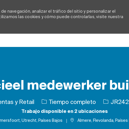
e navegación, analizar el tráfico del sitio y personalizar el
lizamos las cookies y cómo puede controlarlas, visite nuestra
Skip to main content
eel medewerker bui
goría
Tipo de trabajo
ID de tra
ntas y Retail
Tiempo completo
JR242
Trabajo disponible en 2 ubicaciones
mersfoort, Utrecht, Países Bajos
Almere, Flevolanda, Países