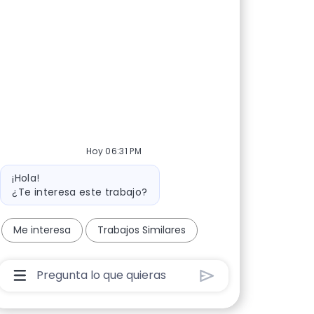
Hoy 06:31 PM
Mensaje de bot
¡Hola!
¿Te interesa este trabajo?
Me interesa
Trabajos Similares
Cuadro De Entrada De Usuario De Chatbot Con B