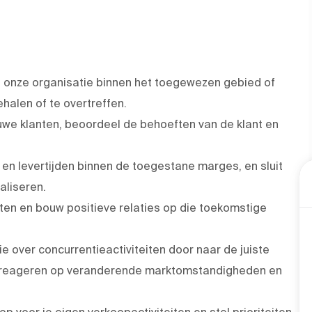
 onze organisatie binnen het toegewezen gebied of
halen of te overtreffen.
we klanten, beoordeel de behoeften van de klant en
en levertijden binnen de toegestane marges, en sluit
aliseren.
nten en bouw positieve relaties op die toekomstige
e over concurrentieactiviteiten door naar de juiste
en reageren op veranderende marktomstandigheden en
op voor je eigen verkoopactiviteiten en stel prioriteiten