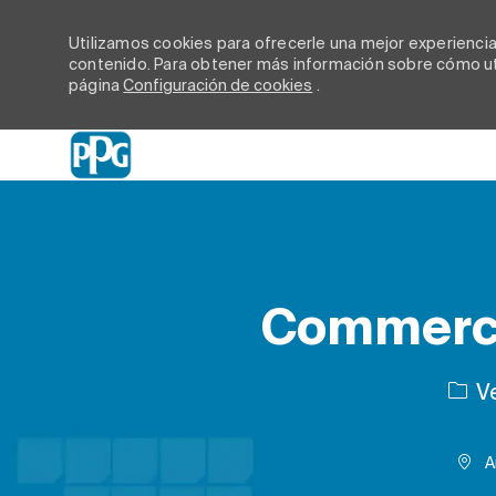
Utilizamos cookies para ofrecerle una mejor experiencia d
contenido. Para obtener más información sobre cómo uti
página
Configuración de cookies
.
-
Commerci
Cate
Ve
A