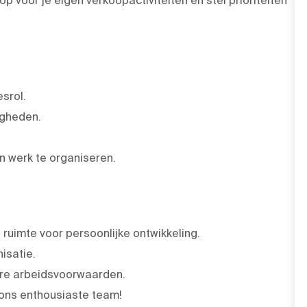
esrol.
igheden.
n werk te organiseren.
uimte voor persoonlijke ontwikkeling.
isatie.
aire arbeidsvoorwaarden.
n ons enthousiaste team!