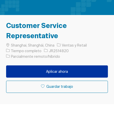
Customer Service
Representative
Ubicación
Categoría
Shanghai, Shanghái, China
Ventas y Retail
Tipo de trabajo
ID de trabajo
Tiempo completo
JR2514820
Parcialmente remoto/híbrido
Aplicar ahora
Guardar trabajo