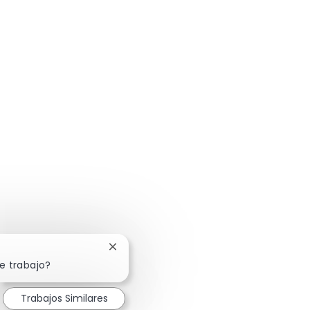
Cerrar notificación de chatbot
e trabajo?
Trabajos Similares