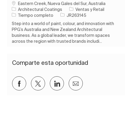
Ubicación
Eastern Creek, Nueva Gales del Sur, Australia
Categoría
Architectural Coatings
Ventas y Retail
Tipo de trabajo
ID de trabajo
Tiempo completo
JR263145
Step into a world of paint, colour, and innovation with
PPG’s Australia and New Zealand Architectural
business. As a global leader, we transform spaces
across the region with trusted brands includi...
Comparte esta oportunidad
Compartir a través de Facebook
Compartir a través de twitter
Compartir a través de Lin
Compartir por corre