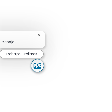
Cerrar notificación de chatbot
 trabajo?
Trabajos Similares