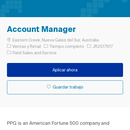
Account Manager
Ubicación
Eastern Creek, Nueva Gales del Sur, Australia
Categoría
Tipo de trabajo
ID de trabajo
Ventas y Retail
Tiempo completo
JR2517617
Field Sales and Service
Aplicar ahora
Guardar trabajo
PPG is an American Fortune 500 company and