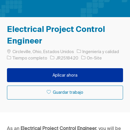
Electrical Project Control
Engineer
Ubicación
Categoría
Circleville, Ohio, Estados Unidos
Ingeniería y calidad
Tipo de trabajo
ID de trabajo
Tiempo completo
JR2518420
On-Site
Aplicar ahora
Guardar trabajo
As an
Electrical Project Control Engineer,
you will be