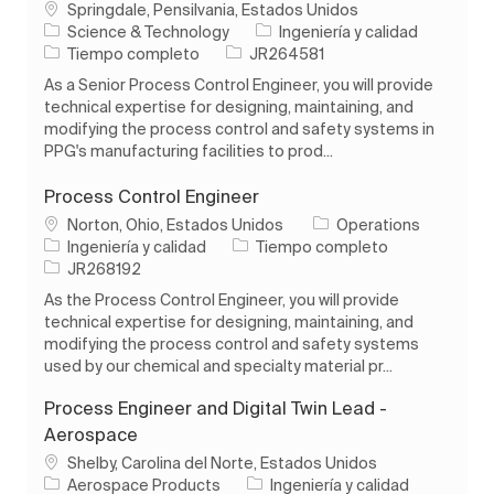
Ubicación
Springdale, Pensilvania, Estados Unidos
Categoría
Science & Technology
Ingeniería y calidad
Tipo de trabajo
ID de trabajo
Tiempo completo
JR264581
As a Senior Process Control Engineer, you will provide
technical expertise for designing, maintaining, and
modifying the process control and safety systems in
PPG's manufacturing facilities to prod...
Process Control Engineer
Ubicación
Norton, Ohio, Estados Unidos
Operations
Categoría
Tipo de trabajo
Ingeniería y calidad
Tiempo completo
ID de trabajo
JR268192
As the Process Control Engineer, you will provide
technical expertise for designing, maintaining, and
modifying the process control and safety systems
used by our chemical and specialty material pr...
Process Engineer and Digital Twin Lead -
Aerospace
Ubicación
Shelby, Carolina del Norte, Estados Unidos
Categoría
Aerospace Products
Ingeniería y calidad