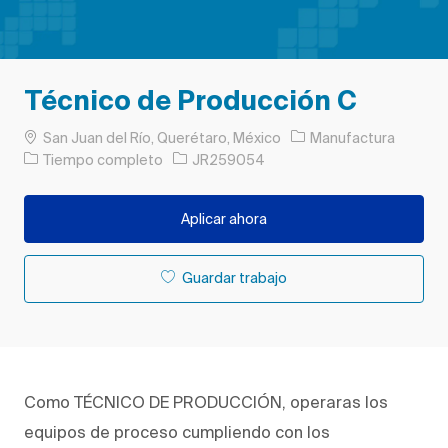
Técnico de Producción C
Ubicación
Categoría
San Juan del Río, Querétaro, México
Manufactura
Tipo de trabajo
ID de trabajo
Tiempo completo
JR259054
Aplicar ahora
Guardar trabajo
Como TÉCNICO DE PRODUCCIÓN, operaras los
equipos de proceso cumpliendo con los