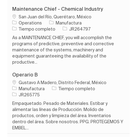
Maintenance Chief - Chemical Industry
Ubicación
San Juan del Río, Querétaro, México
Categoría
Operations
Manufactura
Tipo de trabajo
ID de trabajo
Tiempo completo
JR264797
As a MAINTENANCE CHIEF, you will accomplish the
programs of predictive, preventive and corrective
maintenance of the systems, machinery and
equipment guaranteeing the availability of the
productive...
Operario B
Ubicación
Gustavo A Madero, Distrito Federal, México
Categoría
Tipo de trabajo
Manufactura
Tiempo completo
ID de trabajo
JR265775
Empaquetado. Pesado de Materiales. Estibar y
alimentar las líneas de Producción. Molido de
productos, orden y limpieza del área. Inventarios
dentro del área. Sobre nosotros. PPG: PROTEGEMOS Y
EMBEL...