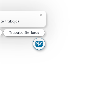
Cerrar notificación de chatbot
ste trabajo?
Trabajos Similares