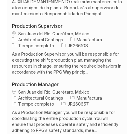
AUXILIAR DE MANTENIMEINTO realizarás mantenimiento
a los equipos de la planta. Reportarás al supervisor de
mantenimiento. Responsabilidades Principal...
Production Supervisor
Ubicación
San Juan del Río, Querétaro, México
Categoría
Architectural Coatings
Manufactura
Tipo de trabajo
ID de trabajo
Tiempo completo
JR266108
As a Production Supervisor, you will be responsible for
executing the shift production plan, managing the
resources in charge, ensuring the required behaviors in
accordance with the PPG Way princip...
Production Manager
Ubicación
San Juan del Río, Querétaro, México
Categoría
Architectural Coatings
Manufactura
Tipo de trabajo
ID de trabajo
Tiempo completo
JR268657
As a Production Manager, you will be responsible for
coordinating the entire production cycle. You will
ensure that processes operate safely and efficiently,
adhering to PPG's safety standards, mee...