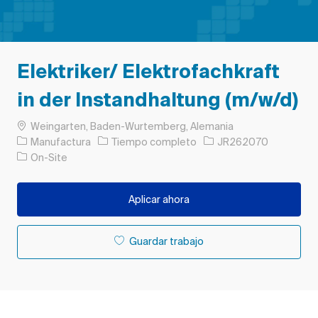
Elektriker/ Elektrofachkraft
in der Instandhaltung (m/w/d)
Ubicación
Weingarten, Baden-Wurtemberg, Alemania
Categoría
Tipo de trabajo
ID de trabajo
Manufactura
Tiempo completo
JR262070
On-Site
Aplicar ahora
Guardar trabajo