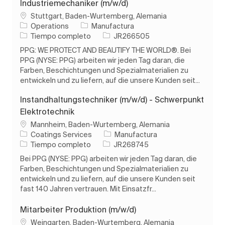
Industriemechaniker (m/w/d)
Ubicación
Stuttgart, Baden-Wurtemberg, Alemania
Categoría
Operations
Manufactura
Tipo de trabajo
ID de trabajo
Tiempo completo
JR266505
PPG: WE PROTECT AND BEAUTIFY THE WORLD®. Bei
PPG (NYSE: PPG) arbeiten wir jeden Tag daran, die
Farben, Beschichtungen und Spezialmaterialien zu
entwickeln und zu liefern, auf die unsere Kunden seit...
Instandhaltungstechniker (m/w/d) - Schwerpunkt
Elektrotechnik
Ubicación
Mannheim, Baden-Wurtemberg, Alemania
Categoría
Coatings Services
Manufactura
Tipo de trabajo
ID de trabajo
Tiempo completo
JR268745
Bei PPG (NYSE: PPG) arbeiten wir jeden Tag daran, die
Farben, Beschichtungen und Spezialmaterialien zu
entwickeln und zu liefern, auf die unsere Kunden seit
fast 140 Jahren vertrauen. Mit Einsatzfr...
Mitarbeiter Produktion (m/w/d)
Ubicación
Weingarten, Baden-Wurtemberg, Alemania