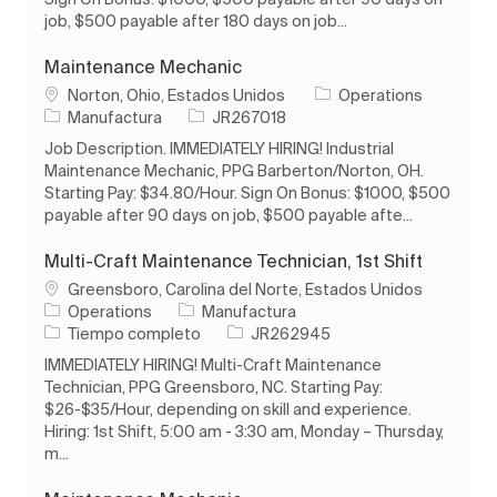
job, $500 payable after 180 days on job...
Maintenance Mechanic
Ubicación
Norton, Ohio, Estados Unidos
Operations
Categoría
ID de trabajo
Manufactura
JR267018
Job Description. IMMEDIATELY HIRING! Industrial
Maintenance Mechanic, PPG Barberton/Norton, OH.
Starting Pay: $34.80/Hour. Sign On Bonus: $1000, $500
payable after 90 days on job, $500 payable afte...
Multi-Craft Maintenance Technician, 1st Shift
Ubicación
Greensboro, Carolina del Norte, Estados Unidos
Categoría
Operations
Manufactura
Tipo de trabajo
ID de trabajo
Tiempo completo
JR262945
IMMEDIATELY HIRING! Multi-Craft Maintenance
Technician, PPG Greensboro, NC. Starting Pay:
$26-$35/Hour, depending on skill and experience.
Hiring: 1st Shift, 5:00 am - 3:30 am, Monday – Thursday,
m...