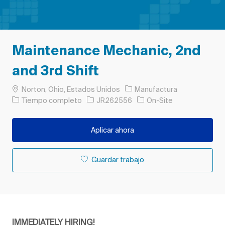
Maintenance Mechanic, 2nd
and 3rd Shift
Ubicación
Categoría
Norton, Ohio, Estados Unidos
Manufactura
Tipo de trabajo
ID de trabajo
Tiempo completo
JR262556
On-Site
Aplicar ahora
Guardar trabajo
IMMEDIATELY HIRING!