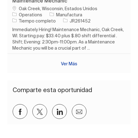
Maintenance Mechanic
Ubicación
Oak Creek, Wisconsin, Estados Unidos
Categoría
Operations
Manufactura
Tipo de trabajo
ID de trabajo
Tiempo completo
JR261452
Immediately Hiring! Maintenance Mechanic, Oak Creek,
WI. Starting pay: $33.40 plus $.80 shift differential .
Shift; Evening: 2:30pm-11:00pm. As a Maintenance
Mechanic you will be a crucial part of ...
Ver Más
Comparte esta oportunidad
Compartir a través de Facebook
Compartir a través de twitter
Compartir a través de Lin
Compartir por corre