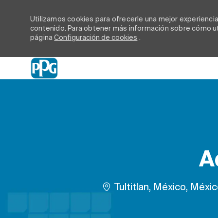
Utilizamos cookies para ofrecerle una mejor experiencia d
contenido. Para obtener más información sobre cómo uti
página
Configuración de cookies
.
-
A
Ubicación
Tultitlan, México, Méxi