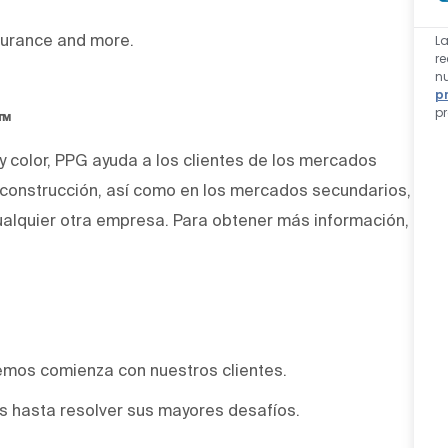
nsurance and more.
L
re
nu
p
p
O™
 y color, PPG ayuda a los clientes de los mercados
y construcción, así como en los mercados secundarios,
alquier otra empresa. Para obtener más información,
emos comienza con nuestros clientes.
 hasta resolver sus mayores desafíos.