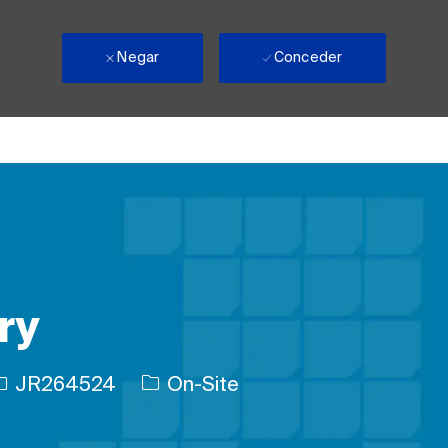
Negar
Conceder
ry
D de trabajo
JR264524
On-Site