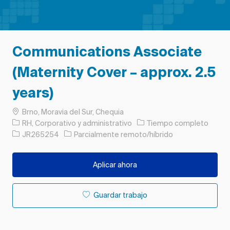
Communications Associate
(Maternity Cover – approx. 2.5
years)
Ubicación
Brno, Moravia del Sur, Chequia
Categoría
Tipo de trabajo
RH, Corporativo y administrativo
Tiempo completo
ID de trabajo
JR265254
Parcialmente remoto/híbrido
Aplicar ahora
Guardar trabajo