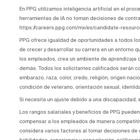
En PPG utilizamos inteligencia artificial en el pro
herramientas de IA no toman decisiones de contr
https://careers.ppg.com/mx/es/candidate-resourc
PPG ofrece igualdad de oportunidades a todos lo
de crecer y desarrollar su carrera en un entorno q
los empleados, crea un ambiente de aprendizaje co
demás. Todos los solicitantes calificados serán c
embarazo, raza, color, credo, religión, origen naci
condición de veterano, orientación sexual, identi
Si necesita un ajuste debido a una discapacidad, 
Los rangos salariales y beneficios de PPG pueden 
compensar a los empleados de manera competitiv
considera varios factores al tomar decisiones de 
habilidades, experiencia y capacitación, calificacio