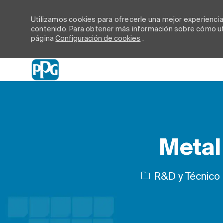
Utilizamos cookies para ofrecerle una mejor experiencia d
contenido. Para obtener más información sobre cómo uti
página
Configuración de cookies
.
-
Metal
Categoría
R&D y Técnico