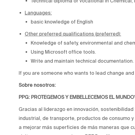
Technical diploma or vocational in Chemical, I
Languages:
basic knowledge of English
Other preferred qualifications (preferred):
Knowledge of safety, environmental and chemi
Using Microsoft office tools.
Write and maintain technical documentation.
If you are someone who wants to lead change and e
Sobre nosotros:
PPG: PROTEGEMOS Y EMBELLECEMOS EL MUND
Gracias al liderazgo en innovación, sostenibilidad
industrial, de transporte, productos de consumo 
a mejorar más superficies de más maneras que cu