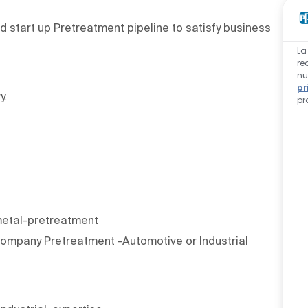
 start up Pretreatment pipeline to satisfy business
La
re
nu
pr
y.
pr
metal-pretreatment
ompany Pretreatment -Automotive or Industrial