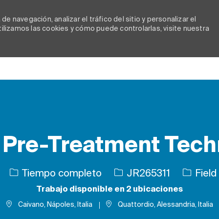
e navegación, analizar el tráfico del sitio y personalizar el
lizamos las cookies y cómo puede controlarlas, visite nuestra
Skip to main content
 Pre-Treatment Tech
Tipo de trabajo
ID de trabajo
Tiempo completo
JR265311
Field
Trabajo disponible en 2 ubicaciones
Caivano, Nápoles, Italia
Quattordio, Alessandria, Italia