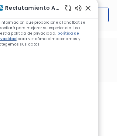
Reclutamiento Asistente de IA
Sonidos de chatbot h
Comenzar
 información que proporcione al chatbot se
copilará para mejorar su experiencia. Lea
estra política de privacidad.
política de
ivacidad
para ver cómo almacenamos y
otegemos sus datos
Comparte esta oportunidad
Compartir a través de Facebook
Compartir a través de twitter
Compartir a través de LinkedIn
Compartir por correo electrón