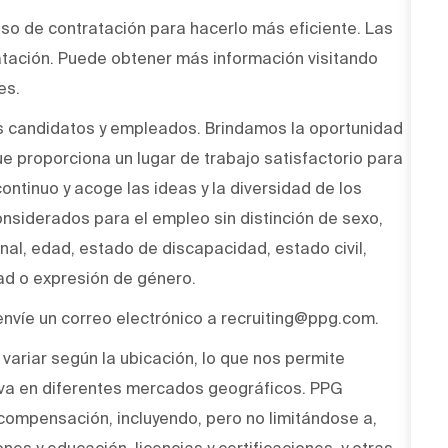
ceso de contratación para hacerlo más eficiente. Las
atación. Puede obtener más información visitando
es.
s candidatos y empleados. Brindamos la oportunidad
ue proporciona un lugar de trabajo satisfactorio para
ntinuo y acoge las ideas y la diversidad de los
onsiderados para el empleo sin distinción de sexo,
onal, edad, estado de discapacidad, estado civil,
dad o expresión de género.
envíe un correo electrónico a recruiting@ppg.com.
variar según la ubicación, lo que nos permite
a en diferentes mercados geográficos. PPG
compensación, incluyendo, pero no limitándose a,
nes y educación, licencias y certificaciones, y otras