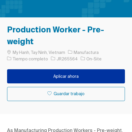
Production Worker - Pre-
weight
Ubicación
Categoría
My Hanh, Tay Ninh, Vietnam
Manufactura
Tipo de trabajo
ID de trabajo
Tiempo completo
JR265564
On-Site
Aplicar ahora
Guardar trabajo
As Manufacturing Production Workers - Pre-weight,