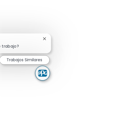
Cerrar notificación de chatbot
 trabajo?
Trabajos Similares