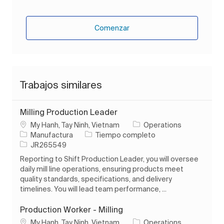
Comenzar
Trabajos similares
Milling Production Leader
Ubicación
My Hanh, Tay Ninh, Vietnam
Operations
Categoría
Tipo de trabajo
Manufactura
Tiempo completo
ID de trabajo
JR265549
Reporting to Shift Production Leader, you will oversee
daily mill line operations, ensuring products meet
quality standards, specifications, and delivery
timelines. You will lead team performance, ...
Production Worker - Milling
Ubicación
My Hanh, Tay Ninh, Vietnam
Operations