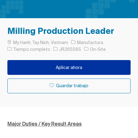
Milling Production Leader
Ubicación
Categoría
My Hanh, Tay Ninh, Vietnam
Manufactura
Tipo de trabajo
ID de trabajo
Tiempo completo
JR265565
On-Site
Aplicar ahora
Guardar trabajo
Major Duties / Key Result Areas