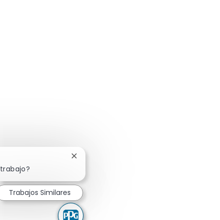
Cerrar notificación de chatbot
 trabajo?
Trabajos Similares