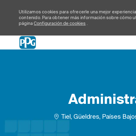
Utilizamos cookies para ofrecerle una mejor experiencia d
contenido. Para obtener más información sobre cómo uti
página
Configuración de cookies
.
-
Administr
Ubicación
Tiel, Güeldres, Países Bajo