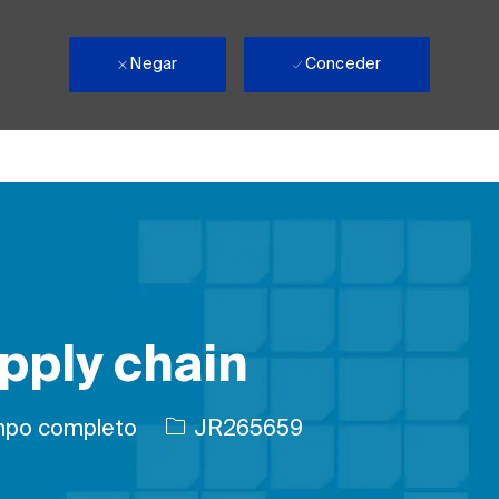
Negar
Conceder
pply chain
 trabajo
ID de trabajo
po completo
JR265659