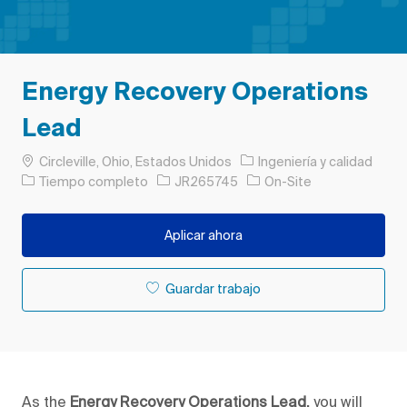
Energy Recovery Operations
Lead
Ubicación
Categoría
Circleville, Ohio, Estados Unidos
Ingeniería y calidad
Tipo de trabajo
ID de trabajo
Tiempo completo
JR265745
On-Site
Aplicar ahora
Guardar trabajo
As the
Energy Recovery Operations Lead,
you will