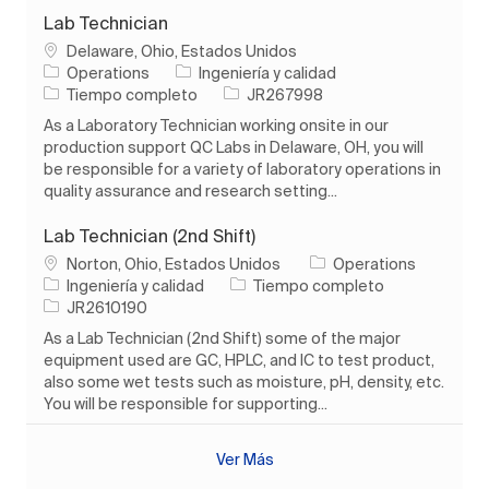
Lab Technician
Ubicación
Delaware, Ohio, Estados Unidos
Categoría
Operations
Ingeniería y calidad
Tipo de trabajo
ID de trabajo
Tiempo completo
JR267998
As a Laboratory Technician working onsite in our
production support QC Labs in Delaware, OH, you will
be responsible for a variety of laboratory operations in
quality assurance and research setting...
Lab Technician (2nd Shift)
Ubicación
Norton, Ohio, Estados Unidos
Operations
Categoría
Tipo de trabajo
Ingeniería y calidad
Tiempo completo
ID de trabajo
JR2610190
As a Lab Technician (2nd Shift) some of the major
equipment used are GC, HPLC, and IC to test product,
also some wet tests such as moisture, pH, density, etc.
You will be responsible for supporting...
Ver Más