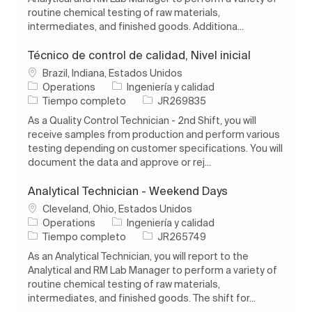
routine chemical testing of raw materials,
intermediates, and finished goods. Additiona...
Técnico de control de calidad, Nivel inicial
Ubicación
Brazil, Indiana, Estados Unidos
Categoría
Operations
Ingeniería y calidad
Tipo de trabajo
ID de trabajo
Tiempo completo
JR269835
As a Quality Control Technician - 2nd Shift, you will
receive samples from production and perform various
testing depending on customer specifications. You will
document the data and approve or rej...
Analytical Technician - Weekend Days
Ubicación
Cleveland, Ohio, Estados Unidos
Categoría
Operations
Ingeniería y calidad
Tipo de trabajo
ID de trabajo
Tiempo completo
JR265749
As an Analytical Technician, you will report to the
Analytical and RM Lab Manager to perform a variety of
routine chemical testing of raw materials,
intermediates, and finished goods. The shift for...