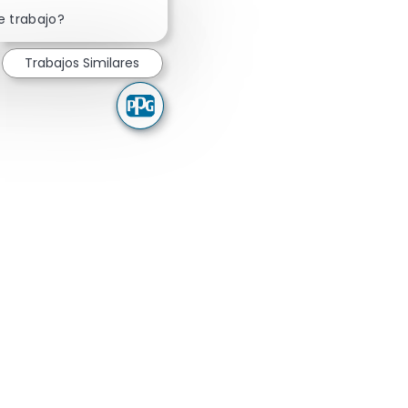
Cerrar notificación de chatbot
e trabajo?
Trabajos Similares