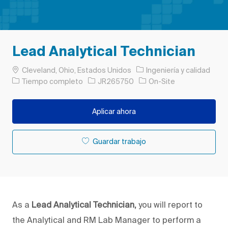
Lead Analytical Technician
Ubicación
Categoría
Cleveland, Ohio, Estados Unidos
Ingeniería y calidad
Tipo de trabajo
ID de trabajo
Tiempo completo
JR265750
On-Site
Aplicar ahora
Guardar trabajo
As a
Lead
Analytical Technician,
you will report to
the Analytical and RM Lab Manager to perform a