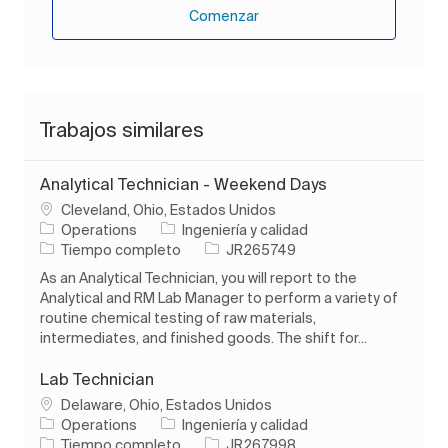
Comenzar
Trabajos similares
Analytical Technician - Weekend Days
Ubicación
Cleveland, Ohio, Estados Unidos
Categoría
Operations
Ingeniería y calidad
Tipo de trabajo
ID de trabajo
Tiempo completo
JR265749
As an Analytical Technician, you will report to the
Analytical and RM Lab Manager to perform a variety of
routine chemical testing of raw materials,
intermediates, and finished goods. The shift for...
Lab Technician
Ubicación
Delaware, Ohio, Estados Unidos
Categoría
Operations
Ingeniería y calidad
Tipo de trabajo
ID de trabajo
Tiempo completo
JR267998