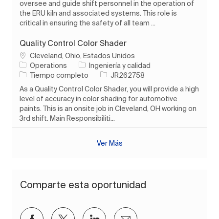
oversee and guide shift personnel in the operation of
the ERU kiln and associated systems. This role is
critical in ensuring the safety of all team ...
Quality Control Color Shader
Ubicación
Cleveland, Ohio, Estados Unidos
Categoría
Operations
Ingeniería y calidad
Tipo de trabajo
ID de trabajo
Tiempo completo
JR262758
As a Quality Control Color Shader, you will provide a high
level of accuracy in color shading for automotive
paints. This is an onsite job in Cleveland, OH working on
3rd shift. Main Responsibiliti...
Ver Más
Comparte esta oportunidad
Compartir a través de Facebook
Compartir a través de twitter
Compartir a través de Lin
Compartir por corre