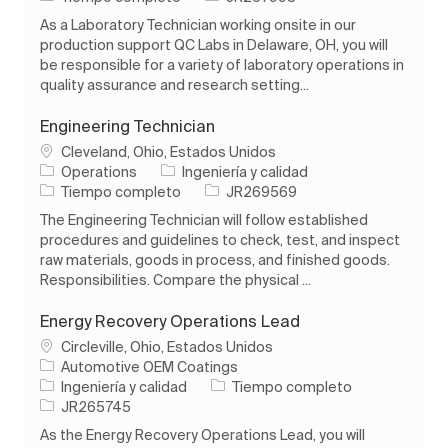
As a Laboratory Technician working onsite in our
production support QC Labs in Delaware, OH, you will
be responsible for a variety of laboratory operations in
quality assurance and research setting...
Engineering Technician
Ubicación
Cleveland, Ohio, Estados Unidos
Categoría
Operations
Ingeniería y calidad
Tipo de trabajo
ID de trabajo
Tiempo completo
JR269569
The Engineering Technician will follow established
procedures and guidelines to check, test, and inspect
raw materials, goods in process, and finished goods.
Responsibilities. Compare the physical ...
Energy Recovery Operations Lead
Ubicación
Circleville, Ohio, Estados Unidos
Automotive OEM Coatings
Categoría
Tipo de trabajo
Ingeniería y calidad
Tiempo completo
ID de trabajo
JR265745
As the Energy Recovery Operations Lead, you will