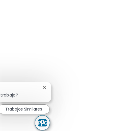
Cerrar notificación de chatbot
 trabajo?
Trabajos Similares