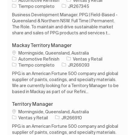
Automotive Refinish
Ventas y Retail
Tipo de trabajo
ID de trabajo
Tiempo completo
JR267345
Business Development Manager. PPG | Field-Based -
Queensland & Northern NSW. Full Time | Permanent.
The Role. To maintain and drive sustainable market
share and sales of PPG products and services t...
Mackay Territory Manager
Ubicación
Morningside, Queensland, Australia
Categoría
Automotive Refinish
Ventas y Retail
Tipo de trabajo
ID de trabajo
Tiempo completo
JR266093
PPG is an American Fortune 500 company and global
supplier of paints, coatings, and specialty materials.
We are currently looking for a Territory Manager to be
based in Mackay as part of our Refini...
Territory Manager
Ubicación
Morningside, Queensland, Australia
Categoría
ID de trabajo
Ventas y Retail
JR266910
PPG is an American Fortune 500 company and global
supplier of paints, coatings, and specialty materials.