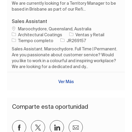
We are currently looking for a Territory Manager to be
based in Brisbane as part of our Refi...
Sales Assistant
Ubicación
Maroochydore, Queensland, Australia
Categoría
Architectural Coatings
Ventas y Retail
Tipo de trabajo
ID de trabajo
Tiempo completo
JR269157
Sales Assistant. Maroochydore. Full Time | Permanent.
Are you passionate about customer service? Would
you like to work in a colourful and inspiring workplace?
We are looking for a dedicated and dy...
Ver Más
Comparte esta oportunidad
Compartir a través de Facebook
Compartir a través de twitter
Compartir a través de Lin
Compartir por corre