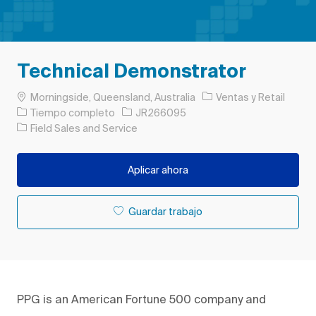
Technical Demonstrator
Ubicación
Categoría
Morningside, Queensland, Australia
Ventas y Retail
Tipo de trabajo
ID de trabajo
Tiempo completo
JR266095
Field Sales and Service
Aplicar ahora
Guardar trabajo
PPG is an American Fortune 500 company and