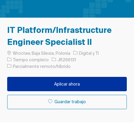
IT Platform/Infrastructure
Engineer Specialist II
Ubicación
Categoría
Wrocław, Baja Silesia, Polonia
Digital y TI
Tipo de trabajo
ID de trabajo
Tiempo completo
JR266131
Parcialmente remoto/híbrido
Aplicar ahora
Guardar trabajo