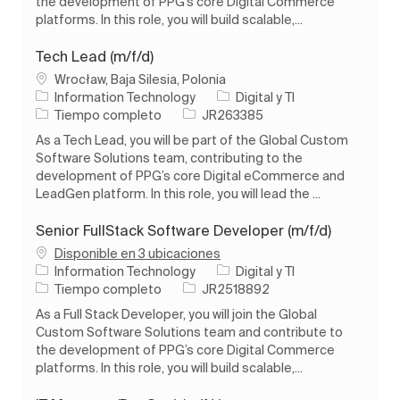
the development of PPG’s core Digital Commerce
platforms. In this role, you will build scalable,...
Tech Lead (m/f/d)
Ubicación
Wrocław, Baja Silesia, Polonia
Categoría
Information Technology
Digital y TI
Tipo de trabajo
ID de trabajo
Tiempo completo
JR263385
As a Tech Lead, you will be part of the Global Custom
Software Solutions team, contributing to the
development of PPG’s core Digital eCommerce and
LeadGen platform. In this role, you will lead the ...
Senior FullStack Software Developer (m/f/d)
Disponible en 3 ubicaciones
Categoría
Information Technology
Digital y TI
Tipo de trabajo
ID de trabajo
Tiempo completo
JR2518892
As a Full Stack Developer, you will join the Global
Custom Software Solutions team and contribute to
the development of PPG’s core Digital Commerce
platforms. In this role, you will build scalable,...