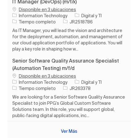
IT Manager (DevOps) (m/f/x)
Disponible en 3 ubicaciones
Categoría
Information Technology
Digital y TI
Tipo de trabajo
ID de trabajo
Tiempo completo
JR2518786
As IT Manager, you will lead the vision and architecture
for the deployment, automation, and management of
our cloud application portfolio of applications. You will
play a key role in shaping how w...
Senior Software Quality Assurance Specialist
(Automation Testing) m/f/d
Disponible en 3 ubicaciones
Categoría
Information Technology
Digital y TI
Tipo de trabajo
ID de trabajo
Tiempo completo
JR263378
We are looking for a Senior Software Quality Assurance
Specialist to join PPG’s Global Custom Software
Solutions team. In this role, you will support global,
public‑facing digital applications, inc...
Ver Más