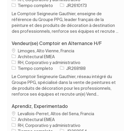
Tipo de trabajo
ID de trabajo
Tiempo completo
JR2610173
Le Comptoir Seigneurie Gauthier, enseigne de
référence du Groupe PPG, leader français de la
peinture et des produits de décoration à destination
des professionnels, renforce ses équipes et recrute ...
Vendeur(se) Comptoir en Alternance H/F
Ubicación
Limoges, Alto Vienne, Francia
Architectural EMEA
Categoría
RH, Corporativo y administrativo
Tipo de trabajo
ID de trabajo
Tiempo completo
JR268188
Le Comptoir Seigneurie Gauthier, réseau intégré du
Groupe PPG, spécialisé dans la vente de peintures et
de produits de décoration pour les professionnels,
renforce ses équipes et recrute un(e) Vend...
Aprendiz, Experimentado
Ubicación
Levallois-Perret, Altos del Sena, Francia
Architectural EMEA
Categoría
RH, Corporativo y administrativo
Tipo de trabajo
ID de trabajo