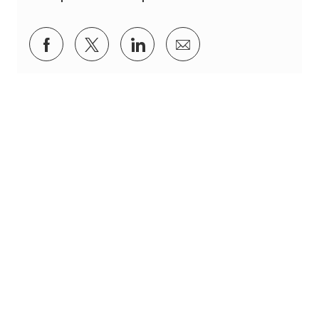
Compartir a través de Facebook
Compartir a través de twitter
Compartir a través de Lin
Compartir por corre