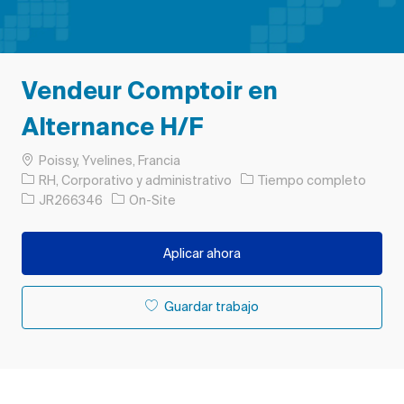
Vendeur Comptoir en
Alternance H/F
Ubicación
Poissy, Yvelines, Francia
Categoría
Tipo de trabajo
RH, Corporativo y administrativo
Tiempo completo
ID de trabajo
JR266346
On-Site
Aplicar ahora
Guardar trabajo