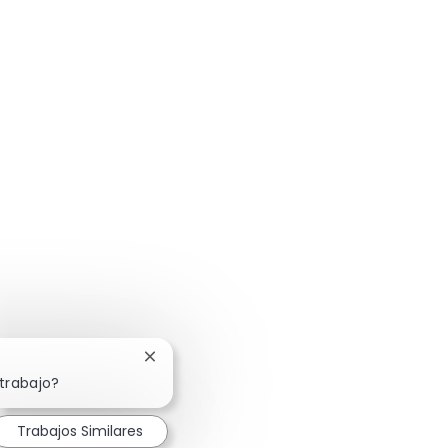
Cerrar notificación de chatbot
 trabajo?
Trabajos Similares