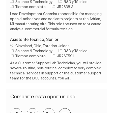
Categoría
Science & Technology
R&D y Técnico
Tipo de trabajo
ID de trabajo
Tiempo completo
JR263813
Lead Development Chemist responsible for managing
special adhesives and sealants projects at the Adrian,
MI manufacturing site. This role focuses on root cause
analysis, commercial formula revision...
Asistente técnico, Senior
Ubicación
Cleveland, Ohio, Estados Unidos
Categoría
Science & Technology
R&D y Técnico
Tipo de trabajo
ID de trabajo
Tiempo completo
JR267591
As a Customer Support Lab Technician, you will provide
several routine, non-routine, complex to very complex
technical services in support of the customer support
team for the DCS accounts. You wil...
Comparte esta oportunidad