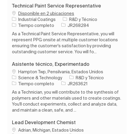
Technical Paint Service Representative
Disponible en 2 ubicaciones
Categoría
Industrial Coatings
R&D y Técnico
Tipo de trabajo
ID de trabajo
Tiempo completo
JR268284
As a Technical Paint Service Representative, you will
represent PPG onsite at multiple customer locations
ensuring the customer's satisfaction by providing
outstanding customer service. You will fo...
Asistente técnico, Experimentado
Ubicación
Hampton Twp, Pensilvania, Estados Unidos
Categoría
Science & Technology
R&D y Técnico
Tipo de trabajo
ID de trabajo
Tiempo completo
JR263621
As a Technician, you will contribute to the synthesis of
polymers and other materials used to create coatings.
You'll conduct experiments, collect and analyze data,
and maintain a clean, safe, and ...
Lead Development Chemist
Ubicación
Adrian, Míchigan, Estados Unidos