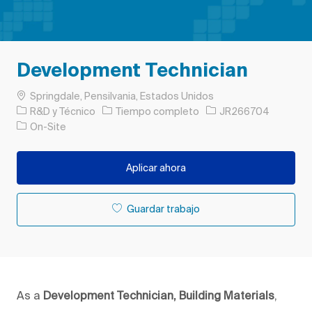
Development Technician
Ubicación
Springdale, Pensilvania, Estados Unidos
Categoría
Tipo de trabajo
ID de trabajo
R&D y Técnico
Tiempo completo
JR266704
On-Site
Aplicar ahora
Guardar trabajo
As a
Development Technician, Building Materials
,