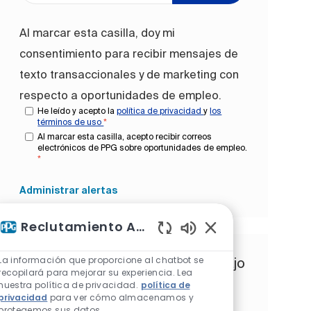
Al marcar esta casilla, doy mi
consentimiento para recibir mensajes de
texto transaccionales y de marketing con
respecto a oportunidades de empleo.
He leído y acepto la
política de privacidad
y
los
términos de uso
*
Al marcar esta casilla, acepto recibir correos
electrónicos de PPG sobre oportunidades de empleo.
*
Administrar alertas
Reclutamiento Asistente de IA
Sonidos de chatbot 
La información que proporcione al chatbot se
Obtén recomendaciones de trabajo
recopilará para mejorar su experiencia. Lea
personalizadas basadas en tus
nuestra política de privacidad.
política de
privacidad
para ver cómo almacenamos y
intereses.
protegemos sus datos