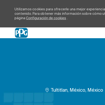
Utilizamos cookies para ofrecerle una mejor experiencia d
contenido. Para obtener más información sobre cómo uti
página
Configuración de cookies
.
-
Ubicación
Tultitlan, México, México