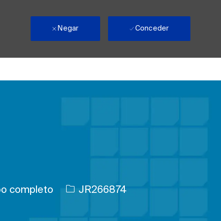
Negar
Conceder
trabajo
ID de trabajo
o completo
JR266874