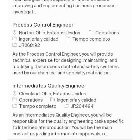
improving and implementing business processes,
investigat...
Process Control Engineer
Ubicación
Norton, Ohio, Estados Unidos
Operations
Categoría
Tipo de trabajo
Ingeniería y calidad
Tiempo completo
ID de trabajo
JR268192
As the Process Control Engineer, you will provide
technical expertise for designing, maintaining, and
modifying the process control and safety systems
used by our chemical and specialty material pr...
Intermediates Quality Engineer
Ubicación
Cleveland, Ohio, Estados Unidos
Categoría
Operations
Ingeniería y calidad
Tipo de trabajo
ID de trabajo
Tiempo completo
JR264494
As an Intermediates Quality Engineer, you will be
responsible for the quality engineering tasks specific
to Intermediate production. You will be the main
contact regarding intermediate approvals, o...