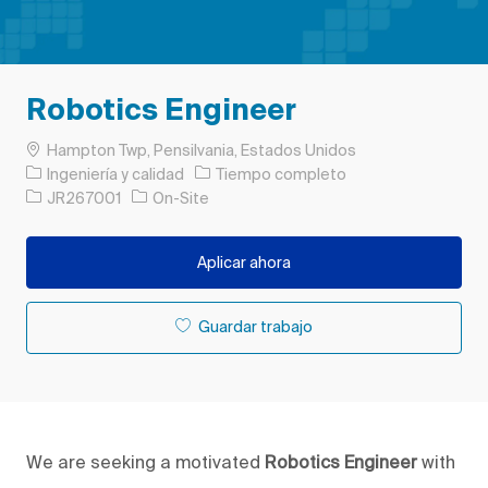
Robotics Engineer
Ubicación
Hampton Twp, Pensilvania, Estados Unidos
Categoría
Tipo de trabajo
Ingeniería y calidad
Tiempo completo
ID de trabajo
JR267001
On-Site
Aplicar ahora
Guardar trabajo
We are seeking a motivated
Robotics Engineer
with