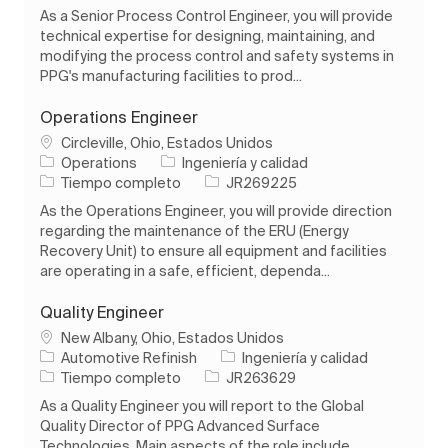
As a Senior Process Control Engineer, you will provide
technical expertise for designing, maintaining, and
modifying the process control and safety systems in
PPG's manufacturing facilities to prod...
Operations Engineer
Ubicación
Circleville, Ohio, Estados Unidos
Categoría
Operations
Ingeniería y calidad
Tipo de trabajo
ID de trabajo
Tiempo completo
JR269225
As the Operations Engineer, you will provide direction
regarding the maintenance of the ERU (Energy
Recovery Unit) to ensure all equipment and facilities
are operating in a safe, efficient, dependa...
Quality Engineer
Ubicación
New Albany, Ohio, Estados Unidos
Categoría
Automotive Refinish
Ingeniería y calidad
Tipo de trabajo
ID de trabajo
Tiempo completo
JR263629
As a Quality Engineer you will report to the Global
Quality Director of PPG Advanced Surface
Technologies. Main aspects of the role include