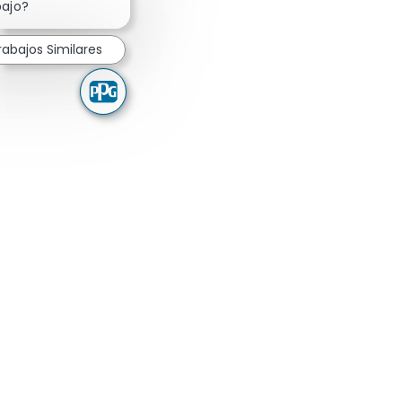
bajo?
rabajos Similares