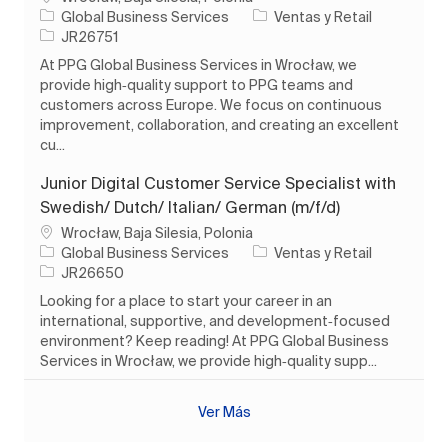
Categoría
Global Business Services
Ventas y Retail
ID de trabajo
JR26751
At PPG Global Business Services in Wrocław, we
provide high‑quality support to PPG teams and
customers across Europe. We focus on continuous
improvement, collaboration, and creating an excellent
cu...
Junior Digital Customer Service Specialist with
Swedish/ Dutch/ Italian/ German (m/f/d)
Ubicación
Wrocław, Baja Silesia, Polonia
Categoría
Global Business Services
Ventas y Retail
ID de trabajo
JR26650
Looking for a place to start your career in an
international, supportive, and development‑focused
environment? Keep reading! At PPG Global Business
Services in Wrocław, we provide high‑quality supp...
Ver Más