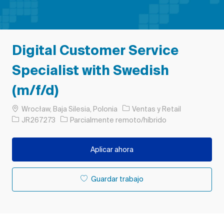
Digital Customer Service
Specialist with Swedish
(m/f/d)
Ubicación
Categoría
Wrocław, Baja Silesia, Polonia
Ventas y Retail
ID de trabajo
JR267273
Parcialmente remoto/híbrido
Aplicar ahora
Guardar trabajo