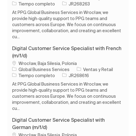
Tipo de trabajo
ID de trabajo
Tiempo completo
JR268263
At PPG Global Business Services in Wrocław, we
provide high‑quality support to PPG teams and
customers across Europe. We focus on continuous
improvement, collaboration, and creating an excellent
cu...
Digital Customer Service Specialist with French
(m/f/d)
Ubicación
Wrocław, Baja Silesia, Polonia
Categoría
Global Business Services
Ventas y Retail
Tipo de trabajo
ID de trabajo
Tiempo completo
JR268616
At PPG Global Business Services in Wrocław, we
provide high‑quality support to PPG teams and
customers across Europe. We focus on continuous
improvement, collaboration, and creating an excellent
cu...
Digital Customer Service Specialist with
German (m/f/d)
Ubicación
Wrocław, Baja Silesia, Polonia