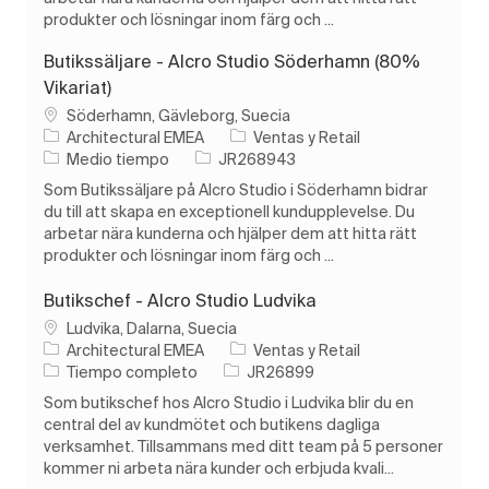
produkter och lösningar inom färg och ...
Butikssäljare - Alcro Studio Söderhamn (80%
Vikariat)
Ubicación
Söderhamn, Gävleborg, Suecia
Categoría
Architectural EMEA
Ventas y Retail
Tipo de trabajo
ID de trabajo
Medio tiempo
JR268943
Som Butikssäljare på Alcro Studio i Söderhamn bidrar
du till att skapa en exceptionell kundupplevelse. Du
arbetar nära kunderna och hjälper dem att hitta rätt
produkter och lösningar inom färg och ...
Butikschef - Alcro Studio Ludvika
Ubicación
Ludvika, Dalarna, Suecia
Categoría
Architectural EMEA
Ventas y Retail
Tipo de trabajo
ID de trabajo
Tiempo completo
JR26899
Som butikschef hos Alcro Studio i Ludvika blir du en
central del av kundmötet och butikens dagliga
verksamhet. Tillsammans med ditt team på 5 personer
kommer ni arbeta nära kunder och erbjuda kvali...