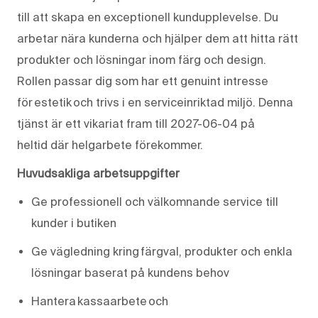
till att skapa en exceptionell kundupplevelse. Du
arbetar nära kunderna och hjälper dem att hitta rätt
produkter och lösningar inom färg och design.
Rollen passar dig som har ett genuint intresse
för estetik och trivs i en serviceinriktad miljö. Denna
tjänst
är ett vikariat fram till 2027-06-04
på
heltid
där helgarbete förekommer
.
Huvudsakliga arbetsuppgifter
Ge professionell och välkomnande service till
kunder i butiken
Ge vägledning kring färgval, produkter och enkla
lösningar baserat på kundens behov
Hantera kassaarbete och