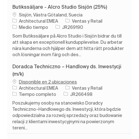
Butikssäljare - Alcro Studio Sisjön (25%)
Ubicación
Sisjön, Västra Götaland, Suecia
Categoría
Architectural EMEA
Ventas y Retail
Tipo de trabajo
ID de trabajo
Medio tiempo
JR269190
Som Butikssäljare på Alcro Studio i Sisjön bidrar du till
att skapa en exceptionell kundupplevelse. Du arbetar
nära kunderna och hjälper dem att hitta rätt produkter
och lösningar inom färg och des...
Doradca Techniczno – Handlowy ds. Inwestycji
(m/k)
Disponible en 2 ubicaciones
Categoría
Architectural EMEA
Ventas y Retail
Tipo de trabajo
ID de trabajo
Tiempo completo
JR266498
Poszukujemy osoby na stanowisko Doradcy
Techniczno–Handlowego ds. Inwestycji, która będzie
odpowiedzialna za rozwój sprzedaży oraz budowanie
relacji z klientami inwestycyjnymi na powierzonym
tereni...