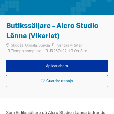
Butikssäljare - Alcro Studio
Länna (Vikariat)
Ubicación
Categoría
Skogås, Upsala, Suecia
Ventas y Retail
Tipo de trabajo
ID de trabajo
Tiempo completo
JR267422
On-Site
Aplicar ahora
Guardar trabajo
Som Butikssäljare på Alcro Studio
i Länna
bidrar
du