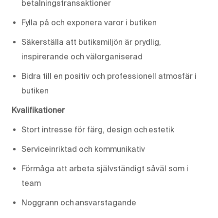
betalningstransaktioner
Fylla på och exponera varor i butiken
Säkerställa att butiksmiljön är prydlig,
inspirerande och välorganiserad
Bidra till en positiv och professionell atmosfär i
butiken
Kvalifikationer
Stort intresse för färg, design och estetik
Serviceinriktad och kommunikativ
Förmåga att arbeta självständigt såväl som i
team
Noggrann och ansvarstagande