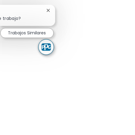
Cerrar notificación de chatbot
e trabajo?
Trabajos Similares