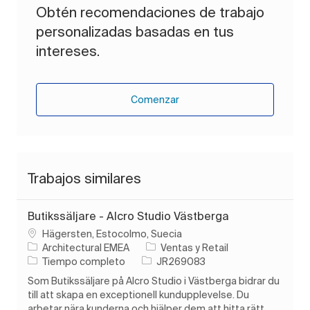
Obtén recomendaciones de trabajo
personalizadas basadas en tus
intereses.
Comenzar
Trabajos similares
Butikssäljare - Alcro Studio Västberga
Ubicación
Hägersten, Estocolmo, Suecia
Categoría
Architectural EMEA
Ventas y Retail
Tipo de trabajo
ID de trabajo
Tiempo completo
JR269083
Som Butikssäljare på Alcro Studio i Västberga bidrar du
till att skapa en exceptionell kundupplevelse. Du
arbetar nära kunderna och hjälper dem att hitta rätt