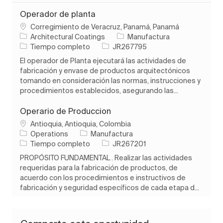
Operador de planta
Ubicación
Corregimiento de Veracruz, Panamá, Panamá
Categoría
Architectural Coatings
Manufactura
Tipo de trabajo
ID de trabajo
Tiempo completo
JR267795
El operador de Planta ejecutará las actividades de
fabricación y envase de productos arquitectónicos
tomando en consideración las normas, instrucciones y
procedimientos establecidos, asegurando las...
Operario de Produccion
Ubicación
Antioquia, Antioquia, Colombia
Categoría
Operations
Manufactura
Tipo de trabajo
ID de trabajo
Tiempo completo
JR267201
PROPÓSITO FUNDAMENTAL . Realizar las actividades
requeridas para la fabricación de productos, de
acuerdo con los procedimientos e instructivos de
fabricación y seguridad específicos de cada etapa d...