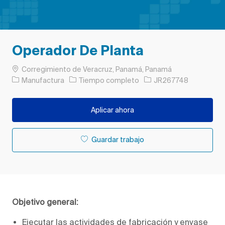
Operador De Planta
Ubicación
Corregimiento de Veracruz, Panamá, Panamá
Categoría
Tipo de trabajo
ID de trabajo
Manufactura
Tiempo completo
JR267748
Aplicar ahora
Guardar trabajo
Objetivo general:
Ejecutar las actividades de fabricación y envase