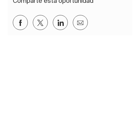
Comparte esta oportunidad
Compartir a través de Facebook
Compartir a través de twitter
Compartir a través de Lin
Compartir por corre