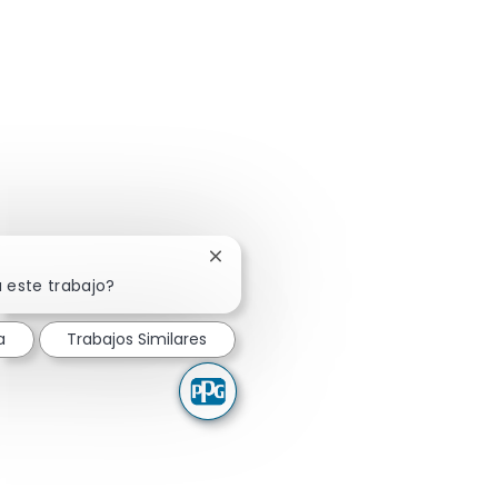
Cerrar notificación de chatbot
 este trabajo?
a
Trabajos Similares