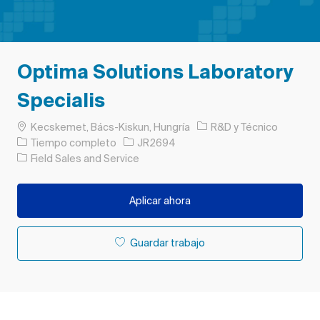
Optima Solutions Laboratory
Specialis
Ubicación
Categoría
Kecskemet, Bács-Kiskun, Hungría
R&D y Técnico
Tipo de trabajo
ID de trabajo
Tiempo completo
JR2694
Field Sales and Service
Aplicar ahora
Guardar trabajo