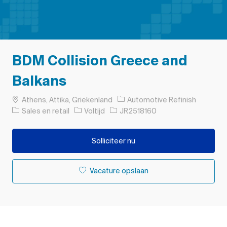
BDM Collision Greece and
Balkans
Plaats
Athens, Attika, Griekenland
Automotive Refinish
Categorie
Soort baan
Taak-ID
Sales en retail
Voltijd
JR2518160
Solliciteer nu
Vacature opslaan