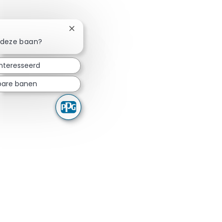
Chatbotmelding sluiten
n deze baan?
ïnteresseerd
kbare banen