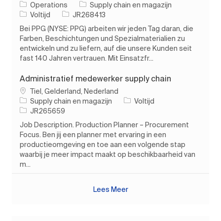
Categorie
Operations
Supply chain en magazijn
Soort baan
Taak-ID
Voltijd
JR268413
Bei PPG (NYSE: PPG) arbeiten wir jeden Tag daran, die
Farben, Beschichtungen und Spezialmaterialien zu
entwickeln und zu liefern, auf die unsere Kunden seit
fast 140 Jahren vertrauen. Mit Einsatzfr...
Administratief medewerker supply chain
Plaats
Tiel, Gelderland, Nederland
Categorie
Soort baan
Supply chain en magazijn
Voltijd
Taak-ID
JR265659
Job Description. Production Planner – Procurement
Focus. Ben jij een planner met ervaring in een
productieomgeving en toe aan een volgende stap
waarbij je meer impact maakt op beschikbaarheid van
m...
Lees Meer