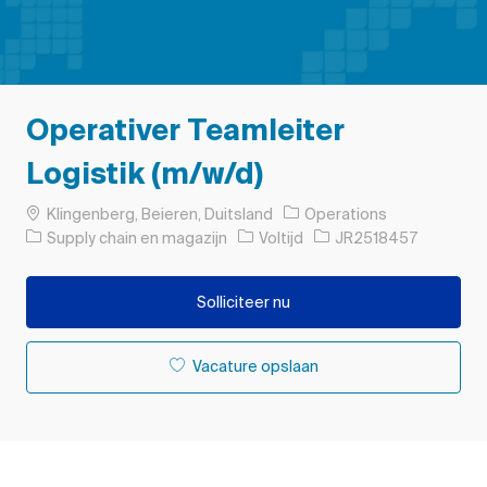
Operativer Teamleiter
Logistik (m/w/d)
Plaats
Klingenberg, Beieren, Duitsland
Operations
Categorie
Soort baan
Taak-ID
Supply chain en magazijn
Voltijd
JR2518457
Solliciteer nu
Vacature opslaan