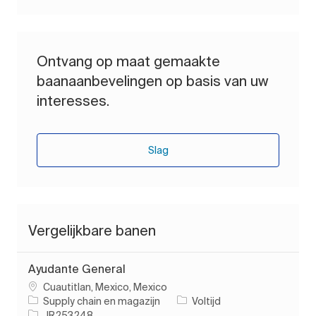
Ontvang op maat gemaakte
baanaanbevelingen op basis van uw
interesses.
Slag
Vergelijkbare banen
Ayudante General
Plaats
Cuautitlan, Mexico, Mexico
Categorie
Soort baan
Supply chain en magazijn
Voltijd
Taak-ID
JR253248