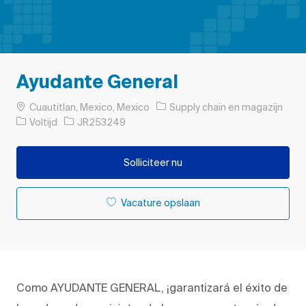
Ayudante General
Plaats
Categorie
Cuautitlan, Mexico, Mexico
Supply chain en magazijn
Soort baan
Taak-ID
Voltijd
JR253249
Solliciteer nu
Vacature opslaan
Como AYUDANTE GENERAL, ¡garantizará el éxito de