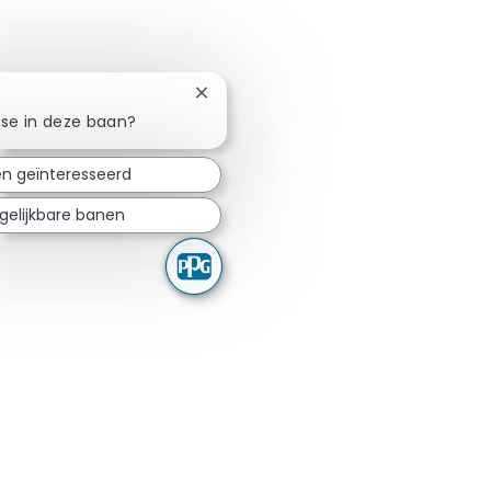
Chatbotmelding sluiten
sse in deze baan?
en geïnteresseerd
gelijkbare banen