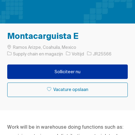
Montacarguista E
Plaats
Ramos Arizpe, Coahuila, Mexico
Categorie
Soort baan
Taak-ID
Supply chain en magazijn
Voltijd
JR25566
Solliciteer nu
Vacature opslaan
Work will be in warehouse doing functions such as: