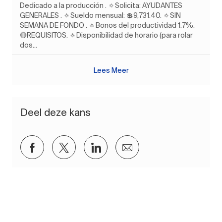
Dedicado a la producción . 🔅Solicita: AYUDANTES
GENERALES . 🔅Sueldo mensual: 💲9,731.40. 🔅SIN
SEMANA DE FONDO . 🔅Bonos del productividad 1.7%.
🔴REQUISITOS. 🔅Disponibilidad de horario (para rolar
dos...
Lees Meer
Deel deze kans
Delen via Facebook
Delen via twitter
Delen via LinkedIn
Delen via e-mail