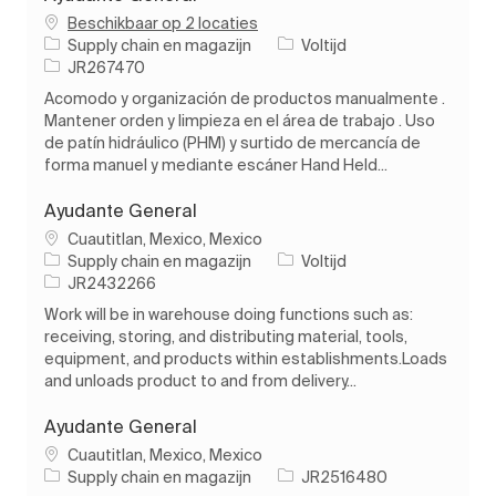
Beschikbaar op 2 locaties
Categorie
Soort baan
Supply chain en magazijn
Voltijd
Taak-ID
JR267470
Acomodo y organización de productos manualmente .
Mantener orden y limpieza en el área de trabajo . Uso
de patín hidráulico (PHM) y surtido de mercancía de
forma manuel y mediante escáner Hand Held...
Ayudante General
Plaats
Cuautitlan, Mexico, Mexico
Categorie
Soort baan
Supply chain en magazijn
Voltijd
Taak-ID
JR2432266
Work will be in warehouse doing functions such as:
receiving, storing, and distributing material, tools,
equipment, and products within establishments.Loads
and unloads product to and from delivery...
Ayudante General
Plaats
Cuautitlan, Mexico, Mexico
Categorie
Taak-ID
Supply chain en magazijn
JR2516480