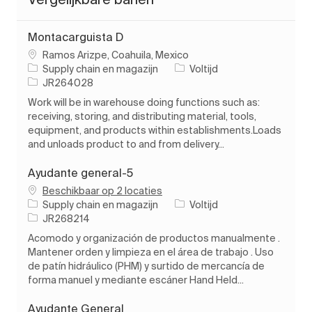
Montacarguista D
Plaats
Ramos Arizpe, Coahuila, Mexico
Categorie
Soort baan
Supply chain en magazijn
Voltijd
Taak-ID
JR264028
Work will be in warehouse doing functions such as:
receiving, storing, and distributing material, tools,
equipment, and products within establishments.Loads
and unloads product to and from delivery...
Ayudante general-5
Beschikbaar op 2 locaties
Categorie
Soort baan
Supply chain en magazijn
Voltijd
Taak-ID
JR268214
Acomodo y organización de productos manualmente .
Mantener orden y limpieza en el área de trabajo . Uso
de patín hidráulico (PHM) y surtido de mercancía de
forma manuel y mediante escáner Hand Held...
Ayudante General