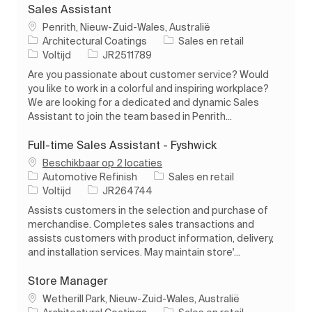
Sales Assistant
Plaats
Penrith, Nieuw-Zuid-Wales, Australië
Categorie
Architectural Coatings
Sales en retail
Soort baan
Taak-ID
Voltijd
JR2511789
Are you passionate about customer service? Would
you like to work in a colorful and inspiring workplace?
We are looking for a dedicated and dynamic Sales
Assistant to join the team based in Penrith...
Full-time Sales Assistant - Fyshwick
Beschikbaar op 2 locaties
Categorie
Automotive Refinish
Sales en retail
Soort baan
Taak-ID
Voltijd
JR264744
Assists customers in the selection and purchase of
merchandise. Completes sales transactions and
assists customers with product information, delivery,
and installation services. May maintain store'...
Store Manager
Plaats
Wetherill Park, Nieuw-Zuid-Wales, Australië
Categorie