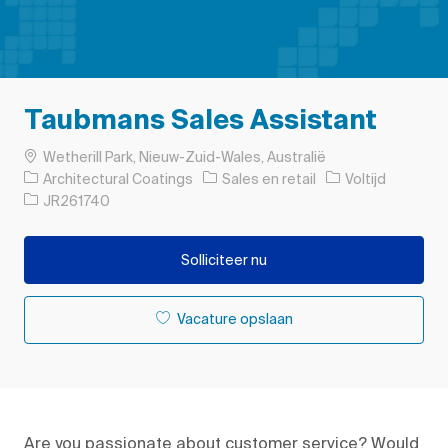
Taubmans Sales Assistant
Plaats
Wetherill Park, Nieuw-Zuid-Wales, Australië
Categorie
Soort baan
Architectural Coatings
Sales en retail
Voltijd
Taak-ID
JR261740
Solliciteer nu
Vacature opslaan
Are you passionate about customer service? Would