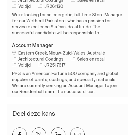
Architectural Coatings
Sales en retail
Soort baan
Taak-ID
Voltijd
JR261130
We’re looking for an energetic, full-time Store Manager
for our Wetherill Park store, who has a passion for
service excellence & a ‘can-do’ attitude. The
successful candidate will be responsible fo...
Account Manager
Plaats
Eastern Creek, Nieuw-Zuid-Wales, Australië
Categorie
Architectural Coatings
Sales en retail
Soort baan
Taak-ID
Voltijd
JR2517617
PPG is an American Fortune 500 company and global
supplier of paints, coatings, and specialty materials.
We are currently seeking an Account Manager to join
our Residential team. The successful can...
Deel deze kans
Delen via Facebook
Delen via twitter
Delen via LinkedIn
Delen via e-mail