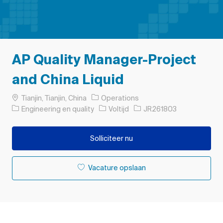
AP Quality Manager-Project
and China Liquid
Plaats
Tianjin, Tianjin, China
Operations
Categorie
Soort baan
Taak-ID
Engineering en quality
Voltijd
JR261803
Solliciteer nu
Vacature opslaan