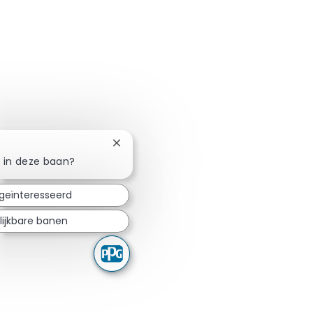
Chatbotmelding sluiten
e in deze baan?
 geïnteresseerd
lijkbare banen