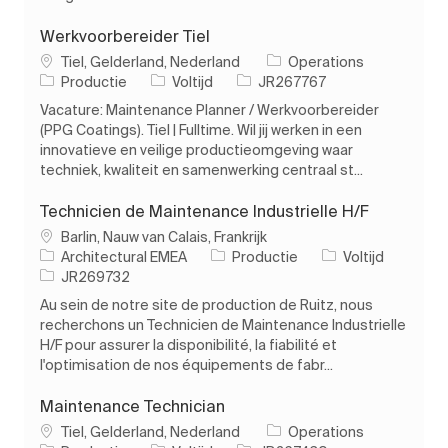
Werkvoorbereider Tiel
Plaats
Tiel, Gelderland, Nederland
Operations
Categorie
Soort baan
Taak-ID
Productie
Voltijd
JR267767
Vacature: Maintenance Planner / Werkvoorbereider
(PPG Coatings). Tiel | Fulltime. Wil jij werken in een
innovatieve en veilige productieomgeving waar
techniek, kwaliteit en samenwerking centraal st...
Technicien de Maintenance Industrielle H/F
Plaats
Barlin, Nauw van Calais, Frankrijk
Categorie
Soort baan
Architectural EMEA
Productie
Voltijd
Taak-ID
JR269732
Au sein de notre site de production de Ruitz, nous
recherchons un Technicien de Maintenance Industrielle
H/F pour assurer la disponibilité, la fiabilité et
l'optimisation de nos équipements de fabr...
Maintenance Technician
Plaats
Tiel, Gelderland, Nederland
Operations