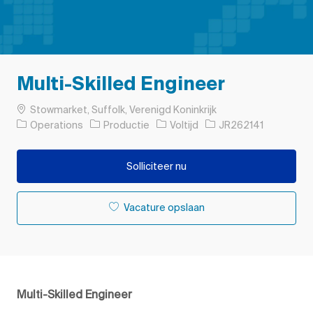
Multi-Skilled Engineer
Plaats
Stowmarket, Suffolk, Verenigd Koninkrijk
Categorie
Soort baan
Taak-ID
Operations
Productie
Voltijd
JR262141
Solliciteer nu
Vacature opslaan
Multi-Skilled Engineer