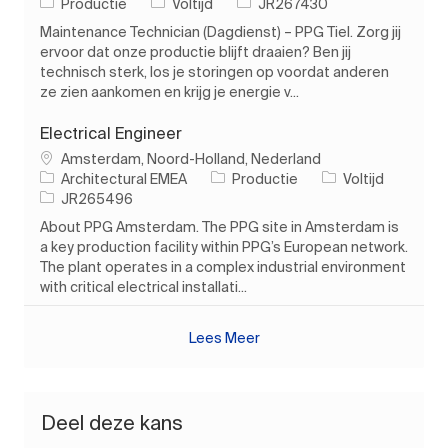
Categorie
Soort baan
Taak-ID
Productie
Voltijd
JR267430
Maintenance Technician (Dagdienst) – PPG Tiel. Zorg jij
ervoor dat onze productie blijft draaien? Ben jij
technisch sterk, los je storingen op voordat anderen
ze zien aankomen en krijg je energie v...
Electrical Engineer
Plaats
Amsterdam, Noord-Holland, Nederland
Categorie
Soort baan
Architectural EMEA
Productie
Voltijd
Taak-ID
JR265496
About PPG Amsterdam. The PPG site in Amsterdam is
a key production facility within PPG’s European network.
The plant operates in a complex industrial environment
with critical electrical installati...
Lees Meer
Deel deze kans