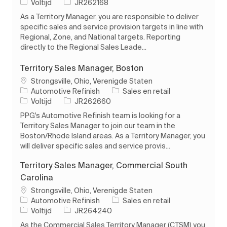
Soort baan
Taak-ID
Voltijd
JR262168
As a Territory Manager, you are responsible to deliver
specific sales and service provision targets in line with
Regional, Zone, and National targets. Reporting
directly to the Regional Sales Leade...
Territory Sales Manager, Boston
Plaats
Strongsville, Ohio, Verenigde Staten
Categorie
Automotive Refinish
Sales en retail
Soort baan
Taak-ID
Voltijd
JR262660
PPG's Automotive Refinish team is looking for a
Territory Sales Manager to join our team in the
Boston/Rhode Island areas. As a Territory Manager, you
will deliver specific sales and service provis...
Territory Sales Manager, Commercial South
Carolina
Plaats
Strongsville, Ohio, Verenigde Staten
Categorie
Automotive Refinish
Sales en retail
Soort baan
Taak-ID
Voltijd
JR264240
As the Commercial Sales Territory Manager (CTSM) you