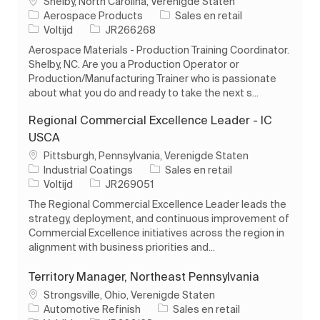
Plaats
Shelby, North Carolina, Verenigde Staten
Categorie
Aerospace Products
Sales en retail
Soort baan
Taak-ID
Voltijd
JR266268
Aerospace Materials - Production Training Coordinator.
Shelby, NC. Are you a Production Operator or
Production/Manufacturing Trainer who is passionate
about what you do and ready to take the next s...
Regional Commercial Excellence Leader - IC
USCA
Plaats
Pittsburgh, Pennsylvania, Verenigde Staten
Categorie
Industrial Coatings
Sales en retail
Soort baan
Taak-ID
Voltijd
JR269051
The Regional Commercial Excellence Leader leads the
strategy, deployment, and continuous improvement of
Commercial Excellence initiatives across the region in
alignment with business priorities and...
Territory Manager, Northeast Pennsylvania
Plaats
Strongsville, Ohio, Verenigde Staten
Categorie
Automotive Refinish
Sales en retail