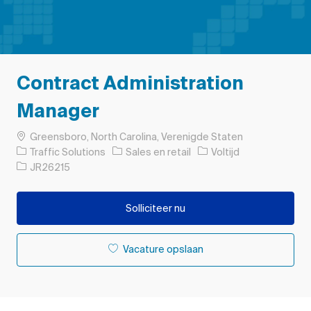
Contract Administration
Manager
Plaats
Greensboro, North Carolina, Verenigde Staten
Categorie
Soort baan
Traffic Solutions
Sales en retail
Voltijd
Taak-ID
JR26215
Solliciteer nu
Vacature opslaan