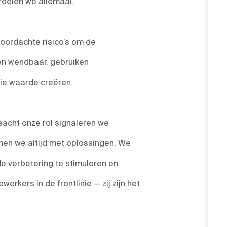
roeien we allemaal.
ordachte risico’s om de
 en wendbaar, gebruiken
die waarde creëren.
acht onze rol signaleren we
en we altijd met oplossingen. We
de verbetering te stimuleren en
rkers in de frontlinie — zij zijn het