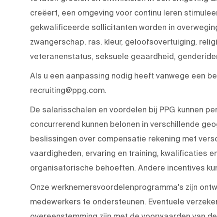
creëert, een omgeving voor continu leren stimulee
gekwalificeerde sollicitanten worden in overwegi
zwangerschap, ras, kleur, geloofsovertuiging, religie
veteranenstatus, seksuele geaardheid, genderident
Als u een aanpassing nodig heeft vanwege een bep
recruiting@ppg.com.
De salarisschalen en voordelen bij PPG kunnen pe
concurrerend kunnen belonen in verschillende geo
beslissingen over compensatie rekening met versc
vaardigheden, ervaring en training, kwalificaties en
organisatorische behoeften. Andere incentives kun
Onze werknemersvoordelenprogramma's zijn ontwo
medewerkers te ondersteunen. Eventuele verzeker
overeenstemming zijn met de voorwaarden van de 