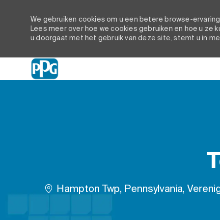
We gebruiken cookies om u een betere browse-ervaring t
Lees meer over hoe we cookies gebruiken en hoe u ze ku
u doorgaat met het gebruik van deze site, stemt u in me
-
T
Plaats
Hampton Twp, Pennsylvania, Vereni