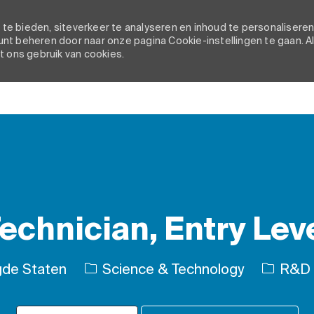
e bieden, siteverkeer te analyseren en inhoud te personaliseren
nt beheren door naar onze pagina Cookie-instellingen te gaan. A
t ons gebruik van cookies.
Skip to main content
echnician, Entry Lev
Categor
gde Staten
Science & Technology
R&D e