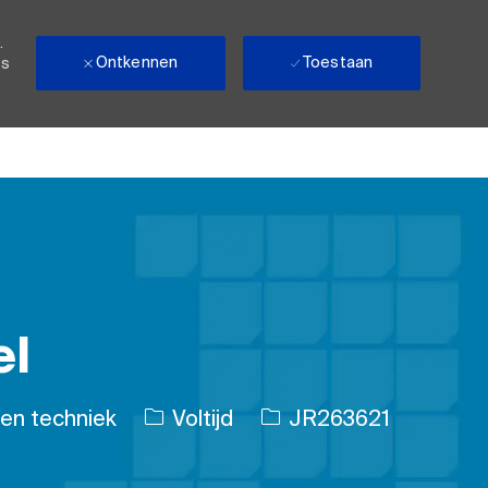
.
Ontkennen
Toestaan
ls
el
ie
Soort baan
Taak-ID
n techniek
Voltijd
JR263621