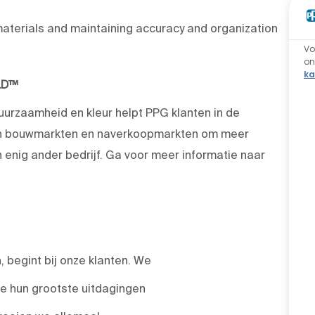
aterials and maintaining accuracy and organization
Vo
o
ka
LD™
duurzaamheid en kleur helpt PPG klanten in de
 en bouwmarkten en naverkoopmarkten om meer
enig ander bedrijf. Ga voor meer informatie naar
 begint bij onze klanten. We
we hun grootste uitdagingen