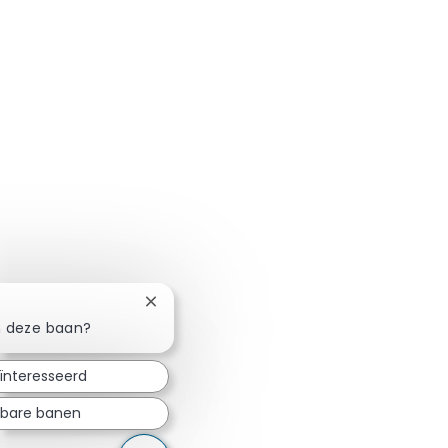
Chatbotmelding sluiten
in deze baan?
eïnteresseerd
jkbare banen