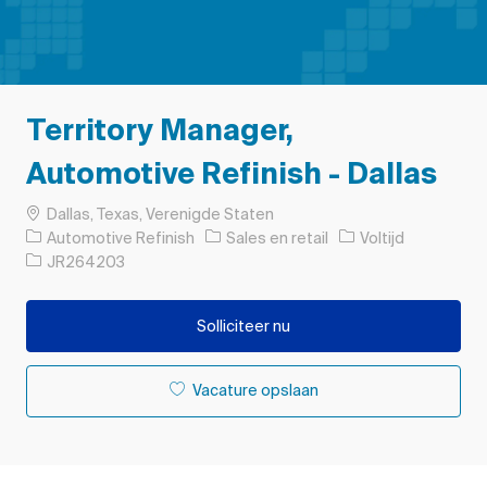
Territory Manager,
Automotive Refinish - Dallas
Plaats
Dallas, Texas, Verenigde Staten
Categorie
Soort baan
Automotive Refinish
Sales en retail
Voltijd
Taak-ID
JR264203
Solliciteer nu
Vacature opslaan