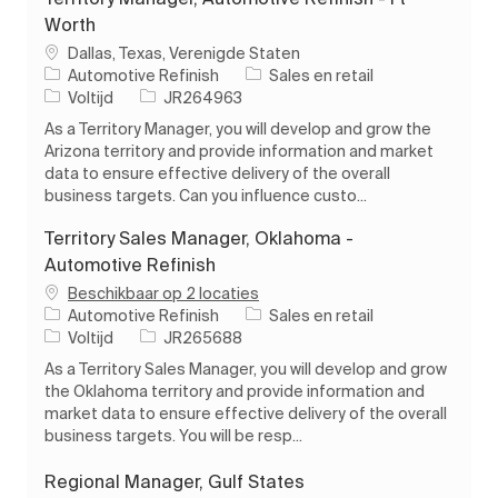
Worth
Plaats
Dallas, Texas, Verenigde Staten
Categorie
Automotive Refinish
Sales en retail
Soort baan
Taak-ID
Voltijd
JR264963
As a Territory Manager, you will develop and grow the
Arizona territory and provide information and market
data to ensure effective delivery of the overall
business targets. Can you influence custo...
Territory Sales Manager, Oklahoma -
Automotive Refinish
Beschikbaar op 2 locaties
Categorie
Automotive Refinish
Sales en retail
Soort baan
Taak-ID
Voltijd
JR265688
As a Territory Sales Manager, you will develop and grow
the Oklahoma territory and provide information and
market data to ensure effective delivery of the overall
business targets. You will be resp...
Regional Manager, Gulf States