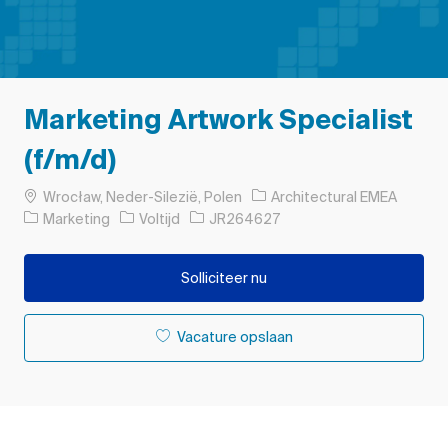
Marketing Artwork Specialist
(f/m/d)
Plaats
Wrocław, Neder-Silezië, Polen
Architectural EMEA
Categorie
Soort baan
Taak-ID
Marketing
Voltijd
JR264627
Solliciteer nu
Vacature opslaan