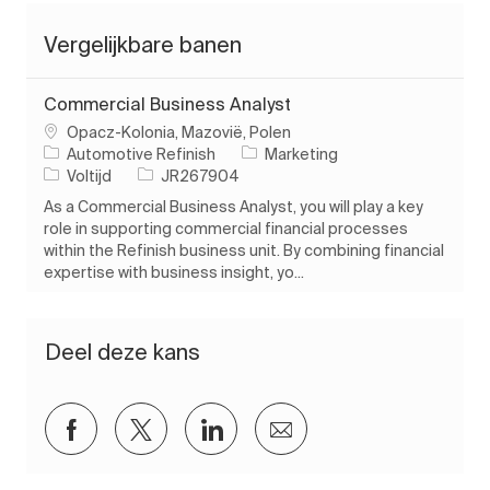
Vergelijkbare banen
Commercial Business Analyst
Plaats
Opacz-Kolonia, Mazovië, Polen
Categorie
Automotive Refinish
Marketing
Soort baan
Taak-ID
Voltijd
JR267904
As a Commercial Business Analyst, you will play a key
role in supporting commercial financial processes
within the Refinish business unit. By combining financial
expertise with business insight, yo...
Deel deze kans
Delen via Facebook
Delen via twitter
Delen via LinkedIn
Delen via e-mail